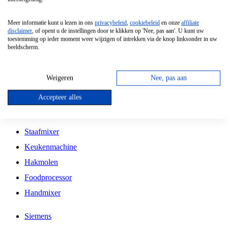
Grillplaat
Meer informatie kunt u lezen in ons
privacybeleid
,
cookiebeleid
en onze
affiliate
Vrijstaande Magnetron
disclaimer
, of opent u de instellingen door te klikken op 'Nee, pas aan'. U kunt uw
toestemming op ieder moment weer wijzigen of intrekken via de knop linksonder in uw
Vrijstaande Kookplaat
beeldscherm.
Inbouw Inductie Kookplaat
Inbouw Gaskookplaat
Weigeren
Nee, pas aan
Inbouw Keramische Kookplaat
Accepteer alles
Kookplaat Accessoires
Staafmixer
Keukenmachine
Hakmolen
Foodprocessor
Handmixer
Siemens