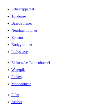
Scheerapparaat
Tondeuse
Baardtrimmer
Neushaartrimmer
Epilator
Bodygroomer
Ladyshave
Elektrische Tandenborstel
Waterpik
Philips
Monddouche
Fohn
Krulset