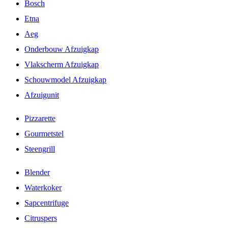
Bosch
Etna
Aeg
Onderbouw Afzuigkap
Vlakscherm Afzuigkap
Schouwmodel Afzuigkap
Afzuigunit
Pizzarette
Gourmetstel
Steengrill
Blender
Waterkoker
Sapcentrifuge
Citruspers