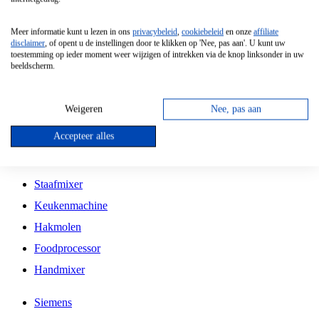
Grillplaat
Meer informatie kunt u lezen in ons
privacybeleid
,
cookiebeleid
en onze
affiliate
Vrijstaande Magnetron
disclaimer
, of opent u de instellingen door te klikken op 'Nee, pas aan'. U kunt uw
toestemming op ieder moment weer wijzigen of intrekken via de knop linksonder in uw
Vrijstaande Kookplaat
beeldscherm.
Inbouw Inductie Kookplaat
Inbouw Gaskookplaat
Weigeren
Nee, pas aan
Inbouw Keramische Kookplaat
Accepteer alles
Kookplaat Accessoires
Staafmixer
Keukenmachine
Hakmolen
Foodprocessor
Handmixer
Siemens