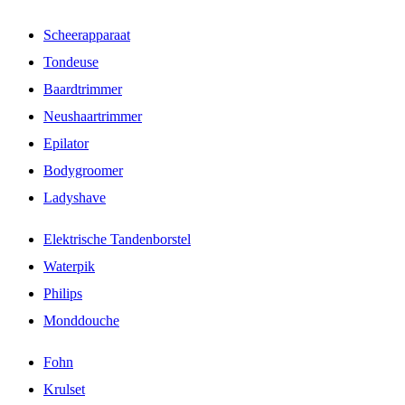
Scheerapparaat
Tondeuse
Baardtrimmer
Neushaartrimmer
Epilator
Bodygroomer
Ladyshave
Elektrische Tandenborstel
Waterpik
Philips
Monddouche
Fohn
Krulset