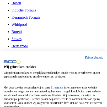
Bosch
Inductie Fornuis
Keramisch Fornuis
Whirlpool
Boretti
Stoves
Bertazzoni
Belling
Privacybeleid
Fitelli
Wij gebruiken cookies
Airfryer
Wij gebruiken cookies en vergelijkbare technieken om de website te verbeteren en om
gepersonaliseerde inhoud en advertenties aan te bieden.
Frituurpan
Contactgrill
Met deze cookies verzamelen wij en onze
11 partners
informatie over u als website
bezoeker en volgen we uw internetgedrag binnen en mogelijk ook buiten onze website
Broodbakmachine
aan de hand van unieke factoren, zoals uw IP-adres. Wij bouwen op die wijze uw
persoonlijke profiel op. Hiermee passen wij onze website en communicatie aan op uw
Broodrooster
voorkeuren. Ook kunnen wij zo gerichte advertenties laten zien op basis van uw recente
internetgedrag.