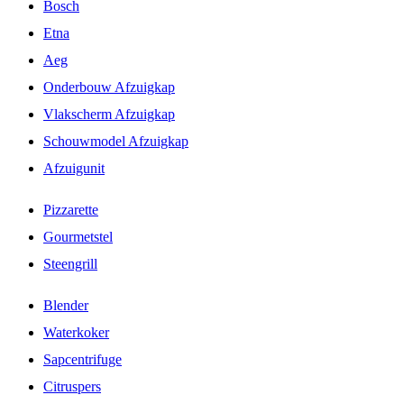
Bosch
Etna
Aeg
Onderbouw Afzuigkap
Vlakscherm Afzuigkap
Schouwmodel Afzuigkap
Afzuigunit
Pizzarette
Gourmetstel
Steengrill
Blender
Waterkoker
Sapcentrifuge
Citruspers