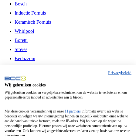
Bosch
Inductie Fornuis
Keramisch Fornuis
Whirlpool
Boretti
Stoves
Bertazzoni
Belling
Privacybeleid
Fitelli
Wij gebruiken cookies
Airfryer
Wij gebruiken cookies en vergelijkbare technieken om de website te verbeteren en om
gepersonaliseerde inhoud en advertenties aan te bieden.
Frituurpan
Contactgrill
Met deze cookies verzamelen wij en onze
11 partners
informatie over u als website
bezoeker en volgen we uw internetgedrag binnen en mogelijk ook buiten onze website
Broodbakmachine
aan de hand van unieke factoren, zoals uw IP-adres. Wij bouwen op die wijze uw
persoonlijke profiel op. Hiermee passen wij onze website en communicatie aan op uw
Broodrooster
voorkeuren. Ook kunnen wij zo gerichte advertenties laten zien op basis van uw recente
internetgedrag.