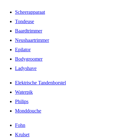
Scheerapparaat
Tondeuse
Baardtrimmer
Neushaartrimmer
Epilator
Bodygroomer
Ladyshave
Elektrische Tandenborstel
Waterpik
Philips
Monddouche
Fohn
Krulset