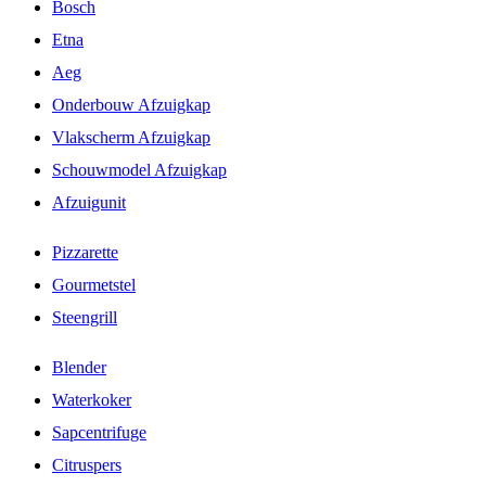
Bosch
Etna
Aeg
Onderbouw Afzuigkap
Vlakscherm Afzuigkap
Schouwmodel Afzuigkap
Afzuigunit
Pizzarette
Gourmetstel
Steengrill
Blender
Waterkoker
Sapcentrifuge
Citruspers