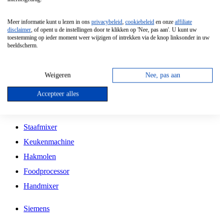
Grillplaat
Meer informatie kunt u lezen in ons
privacybeleid
,
cookiebeleid
en onze
affiliate
Vrijstaande Magnetron
disclaimer
, of opent u de instellingen door te klikken op 'Nee, pas aan'. U kunt uw
toestemming op ieder moment weer wijzigen of intrekken via de knop linksonder in uw
Vrijstaande Kookplaat
beeldscherm.
Inbouw Inductie Kookplaat
Inbouw Gaskookplaat
Weigeren
Nee, pas aan
Inbouw Keramische Kookplaat
Accepteer alles
Kookplaat Accessoires
Staafmixer
Keukenmachine
Hakmolen
Foodprocessor
Handmixer
Siemens