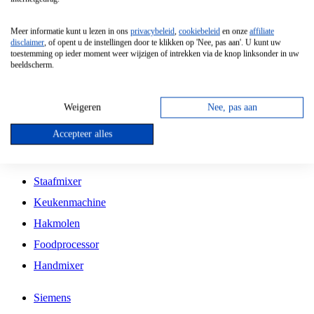
Grillplaat
Meer informatie kunt u lezen in ons
privacybeleid
,
cookiebeleid
en onze
affiliate
Vrijstaande Magnetron
disclaimer
, of opent u de instellingen door te klikken op 'Nee, pas aan'. U kunt uw
toestemming op ieder moment weer wijzigen of intrekken via de knop linksonder in uw
Vrijstaande Kookplaat
beeldscherm.
Inbouw Inductie Kookplaat
Inbouw Gaskookplaat
Weigeren
Nee, pas aan
Inbouw Keramische Kookplaat
Accepteer alles
Kookplaat Accessoires
Staafmixer
Keukenmachine
Hakmolen
Foodprocessor
Handmixer
Siemens