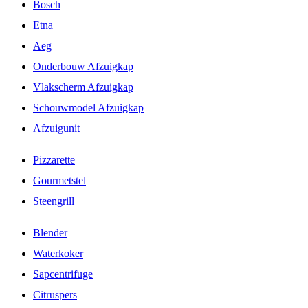
Bosch
Etna
Aeg
Onderbouw Afzuigkap
Vlakscherm Afzuigkap
Schouwmodel Afzuigkap
Afzuigunit
Pizzarette
Gourmetstel
Steengrill
Blender
Waterkoker
Sapcentrifuge
Citruspers