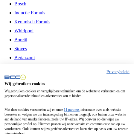
Bosch
Inductie Fornuis
Keramisch Fornuis
Whirlpool
Boretti
Stoves
Bertazzoni
Belling
Privacybeleid
Fitelli
Wij gebruiken cookies
Airfryer
Wij gebruiken cookies en vergelijkbare technieken om de website te verbeteren en om
gepersonaliseerde inhoud en advertenties aan te bieden.
Frituurpan
Contactgrill
Met deze cookies verzamelen wij en onze
11 partners
informatie over u als website
bezoeker en volgen we uw internetgedrag binnen en mogelijk ook buiten onze website
Broodbakmachine
aan de hand van unieke factoren, zoals uw IP-adres. Wij bouwen op die wijze uw
persoonlijke profiel op. Hiermee passen wij onze website en communicatie aan op uw
Broodrooster
voorkeuren. Ook kunnen wij zo gerichte advertenties laten zien op basis van uw recente
internetgedrag.