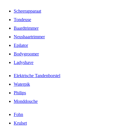
Scheerapparaat
Tondeuse
Baardtrimmer
Neushaartrimmer
Epilator
Bodygroomer
Ladyshave
Elektrische Tandenborstel
Waterpik
Philips
Monddouche
Fohn
Krulset