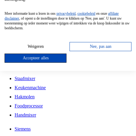
Grillplaat
Meer informatie kunt u lezen in ons
privacybeleid
,
cookiebeleid
en onze
affiliate
Vrijstaande Magnetron
disclaimer
, of opent u de instellingen door te klikken op 'Nee, pas aan'. U kunt uw
toestemming op ieder moment weer wijzigen of intrekken via de knop linksonder in uw
Vrijstaande Kookplaat
beeldscherm.
Inbouw Inductie Kookplaat
Inbouw Gaskookplaat
Weigeren
Nee, pas aan
Inbouw Keramische Kookplaat
Accepteer alles
Kookplaat Accessoires
Staafmixer
Keukenmachine
Hakmolen
Foodprocessor
Handmixer
Siemens