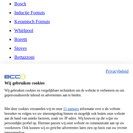
Bosch
Inductie Fornuis
Keramisch Fornuis
Whirlpool
Boretti
Stoves
Bertazzoni
Belling
Privacybeleid
Fitelli
Wij gebruiken cookies
Airfryer
Wij gebruiken cookies en vergelijkbare technieken om de website te verbeteren en om
gepersonaliseerde inhoud en advertenties aan te bieden.
Frituurpan
Contactgrill
Met deze cookies verzamelen wij en onze
11 partners
informatie over u als website
bezoeker en volgen we uw internetgedrag binnen en mogelijk ook buiten onze website
Broodbakmachine
aan de hand van unieke factoren, zoals uw IP-adres. Wij bouwen op die wijze uw
persoonlijke profiel op. Hiermee passen wij onze website en communicatie aan op uw
Broodrooster
voorkeuren. Ook kunnen wij zo gerichte advertenties laten zien op basis van uw recente
internetgedrag.