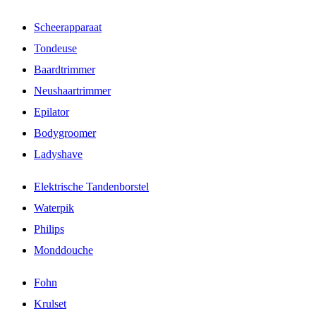
Scheerapparaat
Tondeuse
Baardtrimmer
Neushaartrimmer
Epilator
Bodygroomer
Ladyshave
Elektrische Tandenborstel
Waterpik
Philips
Monddouche
Fohn
Krulset