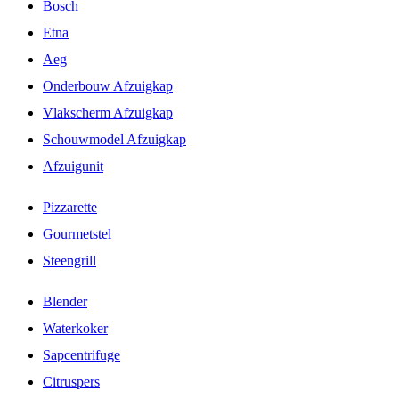
Bosch
Etna
Aeg
Onderbouw Afzuigkap
Vlakscherm Afzuigkap
Schouwmodel Afzuigkap
Afzuigunit
Pizzarette
Gourmetstel
Steengrill
Blender
Waterkoker
Sapcentrifuge
Citruspers