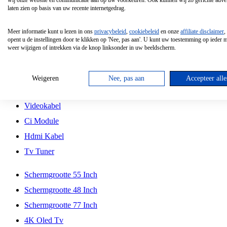
wij onze website en communicatie aan op uw voorkeuren. Ook kunnen wij zo gerichte adver
Tcl
laten zien op basis van uw recente internetgedrag.
Schermgrootte 70 Inch
Meer informatie kunt u lezen in ons
privacybeleid
,
cookiebeleid
en onze
affiliate disclaimer
,
Hd Led Tv
opent u de instellingen door te klikken op 'Nee, pas aan'. U kunt uw toestemming op ieder
weer wijzigen of intrekken via de knop linksonder in uw beeldscherm.
Tv Beugel
Antennekabel
Weigeren
Nee, pas aan
Accepteer alle
Universele Afstandsbediening
Videokabel
Ci Module
Hdmi Kabel
Tv Tuner
Schermgrootte 55 Inch
Schermgrootte 48 Inch
Schermgrootte 77 Inch
4K Oled Tv