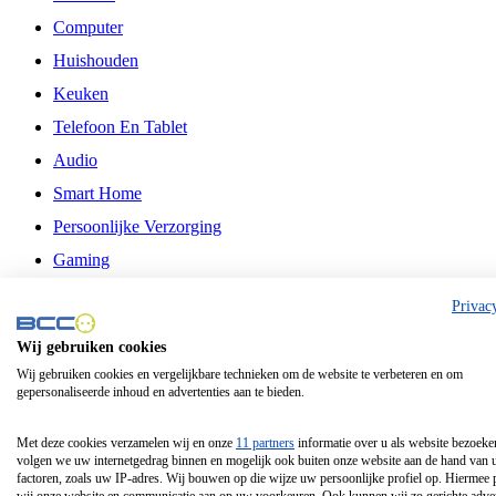
Computer
Huishouden
Keuken
Telefoon En Tablet
Audio
Smart Home
Persoonlijke Verzorging
Gaming
Vrije Tijd
Privac
Philips
Wij gebruiken cookies
Wij gebruiken cookies en vergelijkbare technieken om de website te verbeteren en om
Schermgrootte 24 Inch
gepersonaliseerde inhoud en advertenties aan te bieden.
Schermgrootte 75 Inch
Schermgrootte 85 Inch
Met deze cookies verzamelen wij en onze
11 partners
informatie over u als website bezoeke
volgen we uw internetgedrag binnen en mogelijk ook buiten onze website aan de hand van 
Schermgrootte 98 Inch
factoren, zoals uw IP-adres. Wij bouwen op die wijze uw persoonlijke profiel op. Hiermee 