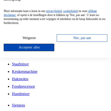
Grillplaat
Meer informatie kunt u lezen in ons
privacybeleid
,
cookiebeleid
en onze
affiliate
Vrijstaande Magnetron
disclaimer
, of opent u de instellingen door te klikken op 'Nee, pas aan'. U kunt uw
toestemming op ieder moment weer wijzigen of intrekken via de knop linksonder in uw
Vrijstaande Kookplaat
beeldscherm.
Inbouw Inductie Kookplaat
Inbouw Gaskookplaat
Weigeren
Nee, pas aan
Inbouw Keramische Kookplaat
Accepteer alles
Kookplaat Accessoires
Staafmixer
Keukenmachine
Hakmolen
Foodprocessor
Handmixer
Siemens