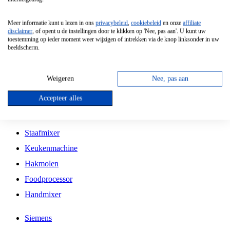
Grillplaat
Meer informatie kunt u lezen in ons
privacybeleid
,
cookiebeleid
en onze
affiliate
Vrijstaande Magnetron
disclaimer
, of opent u de instellingen door te klikken op 'Nee, pas aan'. U kunt uw
toestemming op ieder moment weer wijzigen of intrekken via de knop linksonder in uw
Vrijstaande Kookplaat
beeldscherm.
Inbouw Inductie Kookplaat
Inbouw Gaskookplaat
Weigeren
Nee, pas aan
Inbouw Keramische Kookplaat
Accepteer alles
Kookplaat Accessoires
Staafmixer
Keukenmachine
Hakmolen
Foodprocessor
Handmixer
Siemens