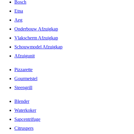
Bosch
Etna
Aeg
Onderbouw Afzuigkap
Vlakscherm Afzuigkap
Schouwmodel Afzuigkap
Afzuigunit
Pizzarette
Gourmetstel
Steengrill
Blender
Waterkoker
Sapcentrifuge
Citruspers