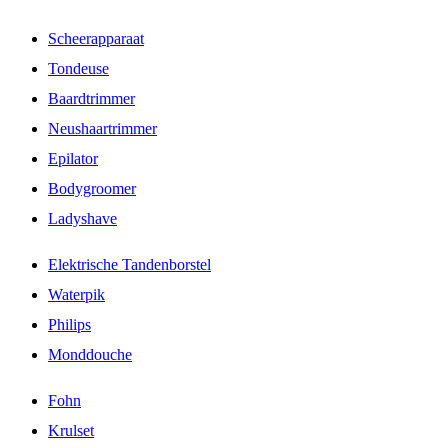
Scheerapparaat
Tondeuse
Baardtrimmer
Neushaartrimmer
Epilator
Bodygroomer
Ladyshave
Elektrische Tandenborstel
Waterpik
Philips
Monddouche
Fohn
Krulset