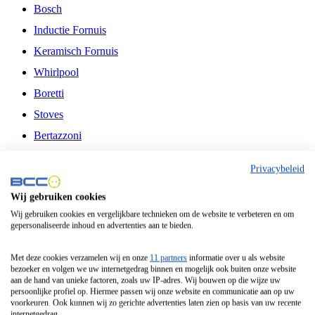
Bosch
Inductie Fornuis
Keramisch Fornuis
Whirlpool
Boretti
Stoves
Bertazzoni
Belling
Privacybeleid
Fitelli
Wij gebruiken cookies
Airfryer
Wij gebruiken cookies en vergelijkbare technieken om de website te verbeteren en om
gepersonaliseerde inhoud en advertenties aan te bieden.
Frituurpan
Contactgrill
Met deze cookies verzamelen wij en onze
11 partners
informatie over u als website
bezoeker en volgen we uw internetgedrag binnen en mogelijk ook buiten onze website
Broodbakmachine
aan de hand van unieke factoren, zoals uw IP-adres. Wij bouwen op die wijze uw
persoonlijke profiel op. Hiermee passen wij onze website en communicatie aan op uw
Broodrooster
voorkeuren. Ook kunnen wij zo gerichte advertenties laten zien op basis van uw recente
internetgedrag.