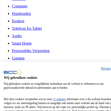
Computer
Huishouden
Keuken
Telefoon En Tablet
Audio
Smart Home
Persoonlijke Verzorging
Gaming
Vrije Tijd
Privac
Philips
Wij gebruiken cookies
Wij gebruiken cookies en vergelijkbare technieken om de website te verbeteren en om
Schermgrootte 24 Inch
gepersonaliseerde inhoud en advertenties aan te bieden.
Schermgrootte 75 Inch
Schermgrootte 85 Inch
Met deze cookies verzamelen wij en onze
11 partners
informatie over u als website bezoeke
volgen we uw internetgedrag binnen en mogelijk ook buiten onze website aan de hand van 
Schermgrootte 98 Inch
factoren, zoals uw IP-adres. Wij bouwen op die wijze uw persoonlijke profiel op. Hiermee 