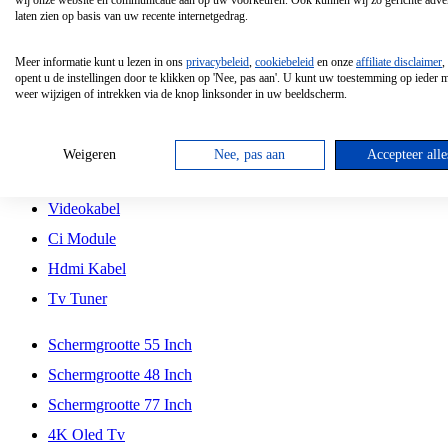
wij onze website en communicatie aan op uw voorkeuren. Ook kunnen wij zo gerichte adver
Tcl
laten zien op basis van uw recente internetgedrag.
Schermgrootte 70 Inch
Meer informatie kunt u lezen in ons
privacybeleid
,
cookiebeleid
en onze
affiliate disclaimer
,
Hd Led Tv
opent u de instellingen door te klikken op 'Nee, pas aan'. U kunt uw toestemming op ieder
weer wijzigen of intrekken via de knop linksonder in uw beeldscherm.
Tv Beugel
Antennekabel
Weigeren
Nee, pas aan
Accepteer alle
Universele Afstandsbediening
Videokabel
Ci Module
Hdmi Kabel
Tv Tuner
Schermgrootte 55 Inch
Schermgrootte 48 Inch
Schermgrootte 77 Inch
4K Oled Tv