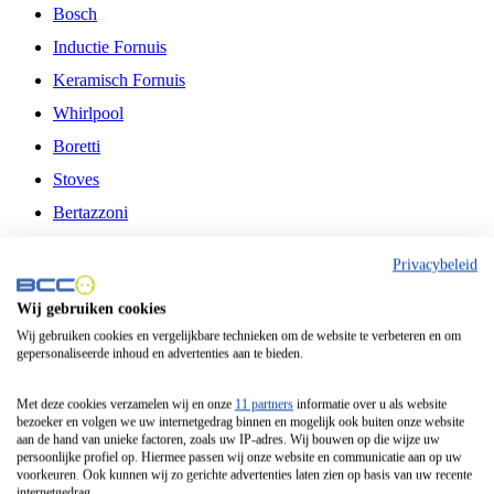
Bosch
Inductie Fornuis
Keramisch Fornuis
Whirlpool
Boretti
Stoves
Bertazzoni
Belling
Privacybeleid
Fitelli
Wij gebruiken cookies
Airfryer
Wij gebruiken cookies en vergelijkbare technieken om de website te verbeteren en om
gepersonaliseerde inhoud en advertenties aan te bieden.
Frituurpan
Contactgrill
Met deze cookies verzamelen wij en onze
11 partners
informatie over u als website
bezoeker en volgen we uw internetgedrag binnen en mogelijk ook buiten onze website
Broodbakmachine
aan de hand van unieke factoren, zoals uw IP-adres. Wij bouwen op die wijze uw
persoonlijke profiel op. Hiermee passen wij onze website en communicatie aan op uw
Broodrooster
voorkeuren. Ook kunnen wij zo gerichte advertenties laten zien op basis van uw recente
internetgedrag.