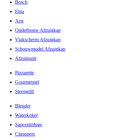
Bosch
Etna
Aeg
Onderbouw Afzuigkap
Vlakscherm Afzuigkap
Schouwmodel Afzuigkap
Afzuigunit
Pizzarette
Gourmetstel
Steengrill
Blender
Waterkoker
Sapcentrifuge
Citruspers