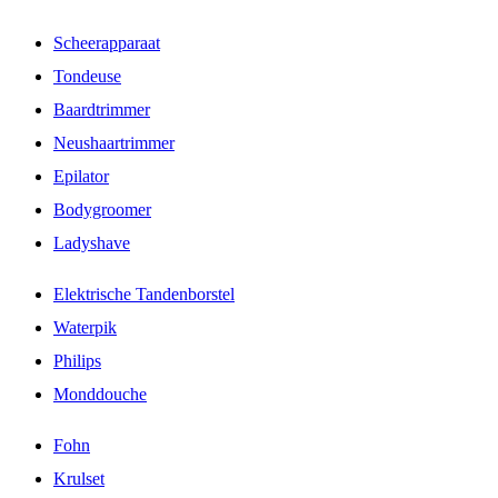
Scheerapparaat
Tondeuse
Baardtrimmer
Neushaartrimmer
Epilator
Bodygroomer
Ladyshave
Elektrische Tandenborstel
Waterpik
Philips
Monddouche
Fohn
Krulset