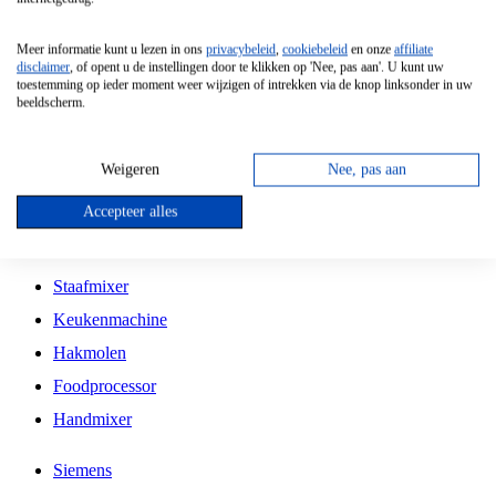
Grillplaat
Meer informatie kunt u lezen in ons
privacybeleid
,
cookiebeleid
en onze
affiliate
Vrijstaande Magnetron
disclaimer
, of opent u de instellingen door te klikken op 'Nee, pas aan'. U kunt uw
toestemming op ieder moment weer wijzigen of intrekken via de knop linksonder in uw
Vrijstaande Kookplaat
beeldscherm.
Inbouw Inductie Kookplaat
Inbouw Gaskookplaat
Weigeren
Nee, pas aan
Inbouw Keramische Kookplaat
Accepteer alles
Kookplaat Accessoires
Staafmixer
Keukenmachine
Hakmolen
Foodprocessor
Handmixer
Siemens