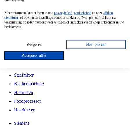
Grillplaat
Meer informatie kunt u lezen in ons
privacybeleid
,
cookiebeleid
en onze
affiliate
Vrijstaande Magnetron
disclaimer
, of opent u de instellingen door te klikken op 'Nee, pas aan'. U kunt uw
toestemming op ieder moment weer wijzigen of intrekken via de knop linksonder in uw
Vrijstaande Kookplaat
beeldscherm.
Inbouw Inductie Kookplaat
Inbouw Gaskookplaat
Weigeren
Nee, pas aan
Inbouw Keramische Kookplaat
Accepteer alles
Kookplaat Accessoires
Staafmixer
Keukenmachine
Hakmolen
Foodprocessor
Handmixer
Siemens