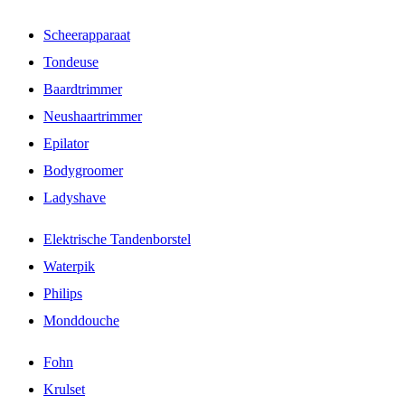
Scheerapparaat
Tondeuse
Baardtrimmer
Neushaartrimmer
Epilator
Bodygroomer
Ladyshave
Elektrische Tandenborstel
Waterpik
Philips
Monddouche
Fohn
Krulset