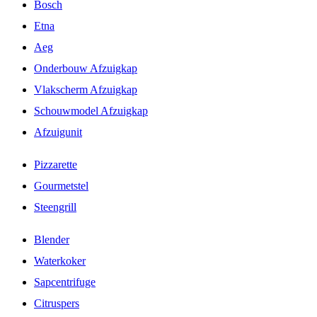
Bosch
Etna
Aeg
Onderbouw Afzuigkap
Vlakscherm Afzuigkap
Schouwmodel Afzuigkap
Afzuigunit
Pizzarette
Gourmetstel
Steengrill
Blender
Waterkoker
Sapcentrifuge
Citruspers