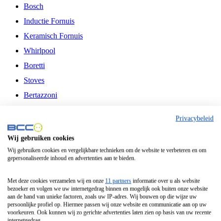
Bosch
Inductie Fornuis
Keramisch Fornuis
Whirlpool
Boretti
Stoves
Bertazzoni
Belling
Privacybeleid
Fitelli
Wij gebruiken cookies
Airfryer
Wij gebruiken cookies en vergelijkbare technieken om de website te verbeteren en om
gepersonaliseerde inhoud en advertenties aan te bieden.
Frituurpan
Contactgrill
Met deze cookies verzamelen wij en onze
11 partners
informatie over u als website
bezoeker en volgen we uw internetgedrag binnen en mogelijk ook buiten onze website
Broodbakmachine
aan de hand van unieke factoren, zoals uw IP-adres. Wij bouwen op die wijze uw
persoonlijke profiel op. Hiermee passen wij onze website en communicatie aan op uw
Broodrooster
voorkeuren. Ook kunnen wij zo gerichte advertenties laten zien op basis van uw recente
internetgedrag.