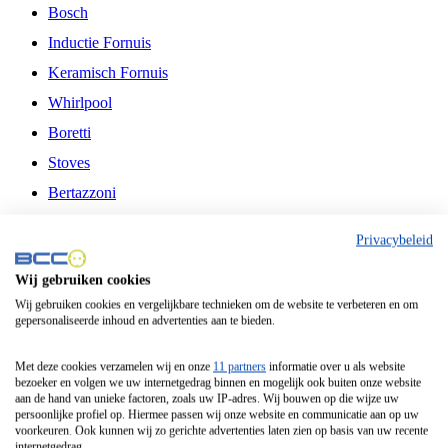
Bosch
Inductie Fornuis
Keramisch Fornuis
Whirlpool
Boretti
Stoves
Bertazzoni
Belling
Privacybeleid
Fitelli
Wij gebruiken cookies
Airfryer
Wij gebruiken cookies en vergelijkbare technieken om de website te verbeteren en om
gepersonaliseerde inhoud en advertenties aan te bieden.
Frituurpan
Contactgrill
Met deze cookies verzamelen wij en onze
11 partners
informatie over u als website
bezoeker en volgen we uw internetgedrag binnen en mogelijk ook buiten onze website
Broodbakmachine
aan de hand van unieke factoren, zoals uw IP-adres. Wij bouwen op die wijze uw
persoonlijke profiel op. Hiermee passen wij onze website en communicatie aan op uw
Broodrooster
voorkeuren. Ook kunnen wij zo gerichte advertenties laten zien op basis van uw recente
internetgedrag.