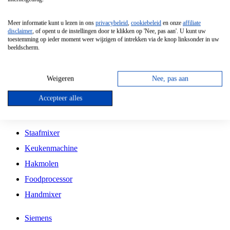
Grillplaat
Meer informatie kunt u lezen in ons
privacybeleid
,
cookiebeleid
en onze
affiliate
Vrijstaande Magnetron
disclaimer
, of opent u de instellingen door te klikken op 'Nee, pas aan'. U kunt uw
toestemming op ieder moment weer wijzigen of intrekken via de knop linksonder in uw
Vrijstaande Kookplaat
beeldscherm.
Inbouw Inductie Kookplaat
Inbouw Gaskookplaat
Weigeren
Nee, pas aan
Inbouw Keramische Kookplaat
Accepteer alles
Kookplaat Accessoires
Staafmixer
Keukenmachine
Hakmolen
Foodprocessor
Handmixer
Siemens