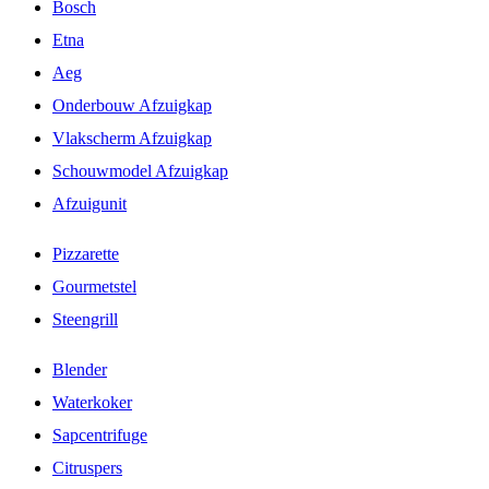
Bosch
Etna
Aeg
Onderbouw Afzuigkap
Vlakscherm Afzuigkap
Schouwmodel Afzuigkap
Afzuigunit
Pizzarette
Gourmetstel
Steengrill
Blender
Waterkoker
Sapcentrifuge
Citruspers