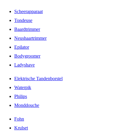
Scheerapparaat
Tondeuse
Baardtrimmer
Neushaartrimmer
Epilator
Bodygroomer
Ladyshave
Elektrische Tandenborstel
Waterpik
Philips
Monddouche
Fohn
Krulset