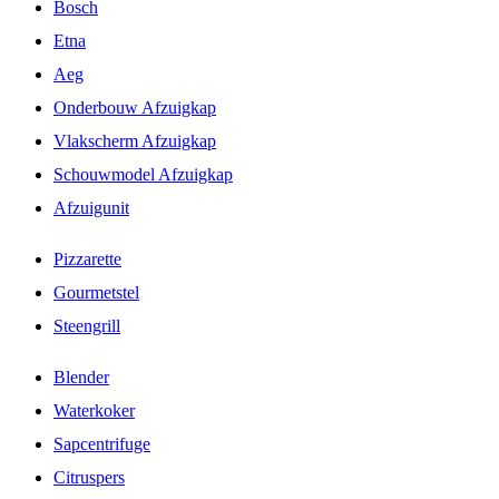
Bosch
Etna
Aeg
Onderbouw Afzuigkap
Vlakscherm Afzuigkap
Schouwmodel Afzuigkap
Afzuigunit
Pizzarette
Gourmetstel
Steengrill
Blender
Waterkoker
Sapcentrifuge
Citruspers