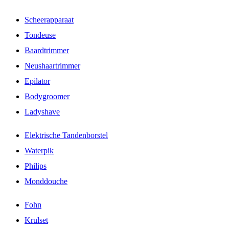
Scheerapparaat
Tondeuse
Baardtrimmer
Neushaartrimmer
Epilator
Bodygroomer
Ladyshave
Elektrische Tandenborstel
Waterpik
Philips
Monddouche
Fohn
Krulset