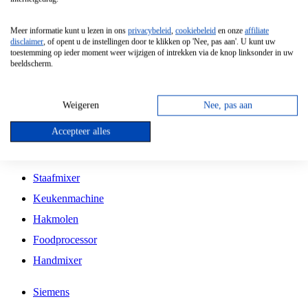
Grillplaat
Meer informatie kunt u lezen in ons
privacybeleid
,
cookiebeleid
en onze
affiliate
Vrijstaande Magnetron
disclaimer
, of opent u de instellingen door te klikken op 'Nee, pas aan'. U kunt uw
toestemming op ieder moment weer wijzigen of intrekken via de knop linksonder in uw
Vrijstaande Kookplaat
beeldscherm.
Inbouw Inductie Kookplaat
Inbouw Gaskookplaat
Weigeren
Nee, pas aan
Inbouw Keramische Kookplaat
Accepteer alles
Kookplaat Accessoires
Staafmixer
Keukenmachine
Hakmolen
Foodprocessor
Handmixer
Siemens