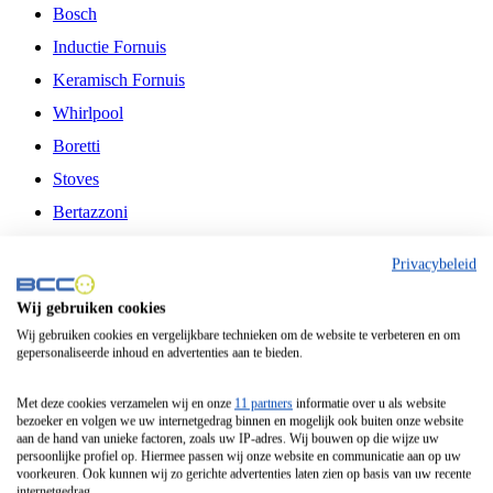
Bosch
Inductie Fornuis
Keramisch Fornuis
Whirlpool
Boretti
Stoves
Bertazzoni
Belling
Privacybeleid
Fitelli
Wij gebruiken cookies
Airfryer
Wij gebruiken cookies en vergelijkbare technieken om de website te verbeteren en om
gepersonaliseerde inhoud en advertenties aan te bieden.
Frituurpan
Contactgrill
Met deze cookies verzamelen wij en onze
11 partners
informatie over u als website
bezoeker en volgen we uw internetgedrag binnen en mogelijk ook buiten onze website
Broodbakmachine
aan de hand van unieke factoren, zoals uw IP-adres. Wij bouwen op die wijze uw
persoonlijke profiel op. Hiermee passen wij onze website en communicatie aan op uw
Broodrooster
voorkeuren. Ook kunnen wij zo gerichte advertenties laten zien op basis van uw recente
internetgedrag.