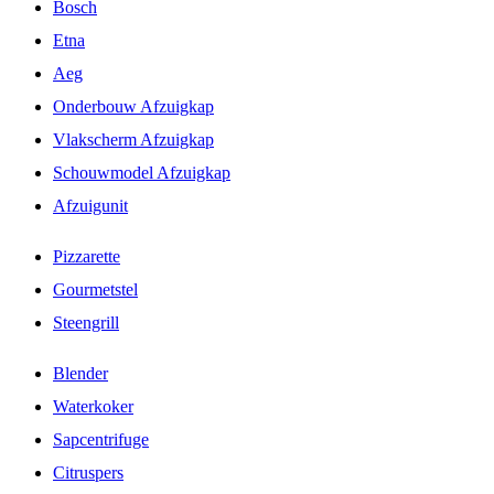
Bosch
Etna
Aeg
Onderbouw Afzuigkap
Vlakscherm Afzuigkap
Schouwmodel Afzuigkap
Afzuigunit
Pizzarette
Gourmetstel
Steengrill
Blender
Waterkoker
Sapcentrifuge
Citruspers