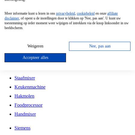
Grillplaat
Meer informatie kunt u lezen in ons
privacybeleid
,
cookiebeleid
en onze
affiliate
Vrijstaande Magnetron
disclaimer
, of opent u de instellingen door te klikken op 'Nee, pas aan'. U kunt uw
toestemming op ieder moment weer wijzigen of intrekken via de knop linksonder in uw
Vrijstaande Kookplaat
beeldscherm.
Inbouw Inductie Kookplaat
Inbouw Gaskookplaat
Weigeren
Nee, pas aan
Inbouw Keramische Kookplaat
Accepteer alles
Kookplaat Accessoires
Staafmixer
Keukenmachine
Hakmolen
Foodprocessor
Handmixer
Siemens