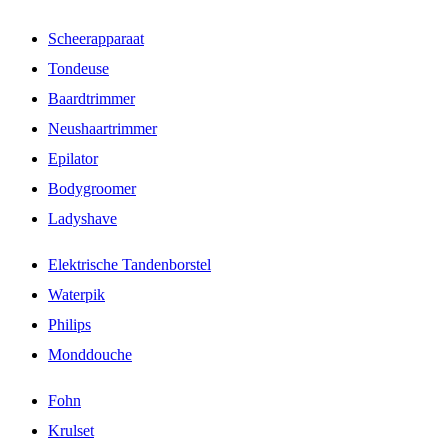
Scheerapparaat
Tondeuse
Baardtrimmer
Neushaartrimmer
Epilator
Bodygroomer
Ladyshave
Elektrische Tandenborstel
Waterpik
Philips
Monddouche
Fohn
Krulset