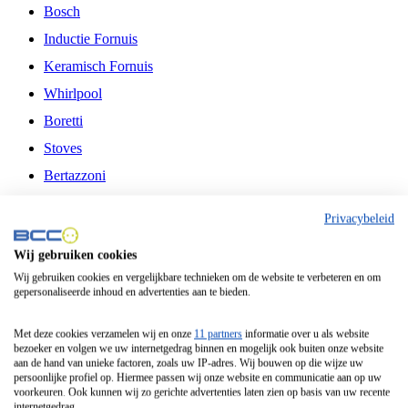
Bosch
Inductie Fornuis
Keramisch Fornuis
Whirlpool
Boretti
Stoves
Bertazzoni
Belling
Privacybeleid
Fitelli
Wij gebruiken cookies
Airfryer
Wij gebruiken cookies en vergelijkbare technieken om de website te verbeteren en om
gepersonaliseerde inhoud en advertenties aan te bieden.
Frituurpan
Contactgrill
Met deze cookies verzamelen wij en onze
11 partners
informatie over u als website
bezoeker en volgen we uw internetgedrag binnen en mogelijk ook buiten onze website
Broodbakmachine
aan de hand van unieke factoren, zoals uw IP-adres. Wij bouwen op die wijze uw
persoonlijke profiel op. Hiermee passen wij onze website en communicatie aan op uw
Broodrooster
voorkeuren. Ook kunnen wij zo gerichte advertenties laten zien op basis van uw recente
internetgedrag.