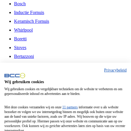
Bosch
Inductie Fornuis
Keramisch Fornuis
Whirlpool
Boretti
Stoves
Bertazzoni
Belling
Privacybeleid
Fitelli
Wij gebruiken cookies
Airfryer
Wij gebruiken cookies en vergelijkbare technieken om de website te verbeteren en om
gepersonaliseerde inhoud en advertenties aan te bieden.
Frituurpan
Contactgrill
Met deze cookies verzamelen wij en onze
11 partners
informatie over u als website
bezoeker en volgen we uw internetgedrag binnen en mogelijk ook buiten onze website
Broodbakmachine
aan de hand van unieke factoren, zoals uw IP-adres. Wij bouwen op die wijze uw
persoonlijke profiel op. Hiermee passen wij onze website en communicatie aan op uw
Broodrooster
voorkeuren. Ook kunnen wij zo gerichte advertenties laten zien op basis van uw recente
internetgedrag.