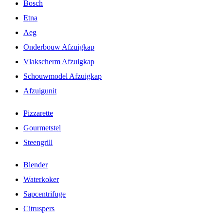
Bosch
Etna
Aeg
Onderbouw Afzuigkap
Vlakscherm Afzuigkap
Schouwmodel Afzuigkap
Afzuigunit
Pizzarette
Gourmetstel
Steengrill
Blender
Waterkoker
Sapcentrifuge
Citruspers