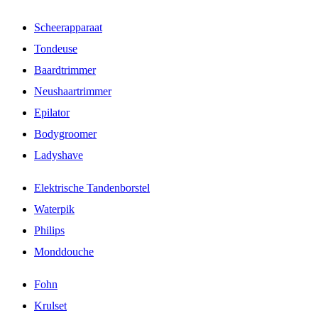
Scheerapparaat
Tondeuse
Baardtrimmer
Neushaartrimmer
Epilator
Bodygroomer
Ladyshave
Elektrische Tandenborstel
Waterpik
Philips
Monddouche
Fohn
Krulset