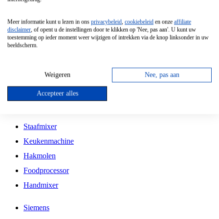
Grillplaat
Meer informatie kunt u lezen in ons
privacybeleid
,
cookiebeleid
en onze
affiliate
Vrijstaande Magnetron
disclaimer
, of opent u de instellingen door te klikken op 'Nee, pas aan'. U kunt uw
toestemming op ieder moment weer wijzigen of intrekken via de knop linksonder in uw
Vrijstaande Kookplaat
beeldscherm.
Inbouw Inductie Kookplaat
Inbouw Gaskookplaat
Weigeren
Nee, pas aan
Inbouw Keramische Kookplaat
Accepteer alles
Kookplaat Accessoires
Staafmixer
Keukenmachine
Hakmolen
Foodprocessor
Handmixer
Siemens