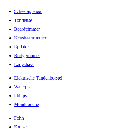
Scheerapparaat
Tondeuse
Baardtrimmer
Neushaartrimmer
Epilator
Bodygroomer
Ladyshave
Elektrische Tandenborstel
Waterpik
Philips
Monddouche
Fohn
Krulset