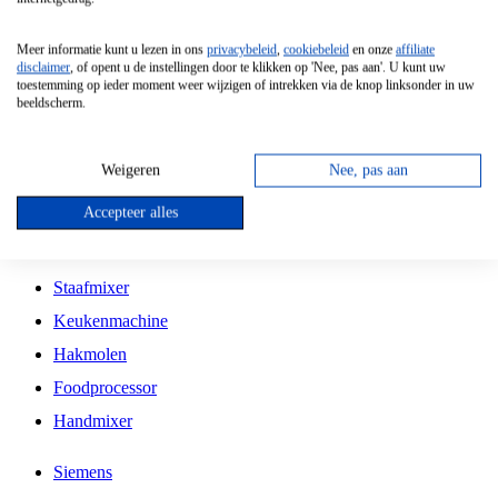
Grillplaat
Meer informatie kunt u lezen in ons
privacybeleid
,
cookiebeleid
en onze
affiliate
Vrijstaande Magnetron
disclaimer
, of opent u de instellingen door te klikken op 'Nee, pas aan'. U kunt uw
toestemming op ieder moment weer wijzigen of intrekken via de knop linksonder in uw
Vrijstaande Kookplaat
beeldscherm.
Inbouw Inductie Kookplaat
Inbouw Gaskookplaat
Weigeren
Nee, pas aan
Inbouw Keramische Kookplaat
Accepteer alles
Kookplaat Accessoires
Staafmixer
Keukenmachine
Hakmolen
Foodprocessor
Handmixer
Siemens