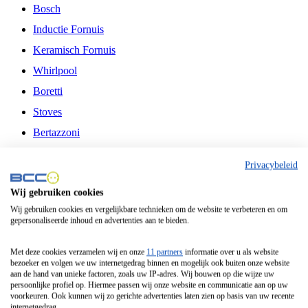
Bosch
Inductie Fornuis
Keramisch Fornuis
Whirlpool
Boretti
Stoves
Bertazzoni
Belling
Privacybeleid
Fitelli
Wij gebruiken cookies
Airfryer
Wij gebruiken cookies en vergelijkbare technieken om de website te verbeteren en om
gepersonaliseerde inhoud en advertenties aan te bieden.
Frituurpan
Contactgrill
Met deze cookies verzamelen wij en onze
11 partners
informatie over u als website
bezoeker en volgen we uw internetgedrag binnen en mogelijk ook buiten onze website
Broodbakmachine
aan de hand van unieke factoren, zoals uw IP-adres. Wij bouwen op die wijze uw
persoonlijke profiel op. Hiermee passen wij onze website en communicatie aan op uw
Broodrooster
voorkeuren. Ook kunnen wij zo gerichte advertenties laten zien op basis van uw recente
internetgedrag.