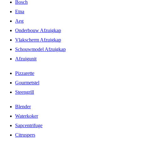
Bosch
Etna
Aeg
Onderbouw Afzuigkap
Vlakscherm Afzuigkap
Schouwmodel Afzuigkap
Afzuigunit
Pizzarette
Gourmetstel
Steengrill
Blender
Waterkoker
Sapcentrifuge
Citruspers