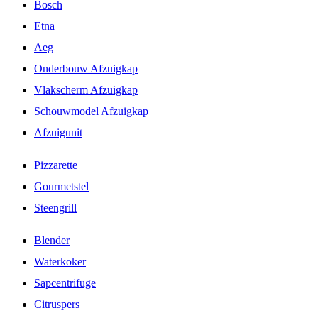
Bosch
Etna
Aeg
Onderbouw Afzuigkap
Vlakscherm Afzuigkap
Schouwmodel Afzuigkap
Afzuigunit
Pizzarette
Gourmetstel
Steengrill
Blender
Waterkoker
Sapcentrifuge
Citruspers