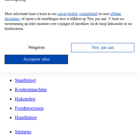
Grillplaat
Meer informatie kunt u lezen in ons
privacybeleid
,
cookiebeleid
en onze
affiliate
Vrijstaande Magnetron
disclaimer
, of opent u de instellingen door te klikken op 'Nee, pas aan'. U kunt uw
toestemming op ieder moment weer wijzigen of intrekken via de knop linksonder in uw
Vrijstaande Kookplaat
beeldscherm.
Inbouw Inductie Kookplaat
Inbouw Gaskookplaat
Weigeren
Nee, pas aan
Inbouw Keramische Kookplaat
Accepteer alles
Kookplaat Accessoires
Staafmixer
Keukenmachine
Hakmolen
Foodprocessor
Handmixer
Siemens