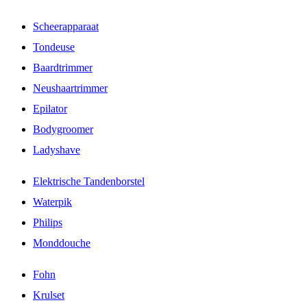
Scheerapparaat
Tondeuse
Baardtrimmer
Neushaartrimmer
Epilator
Bodygroomer
Ladyshave
Elektrische Tandenborstel
Waterpik
Philips
Monddouche
Fohn
Krulset