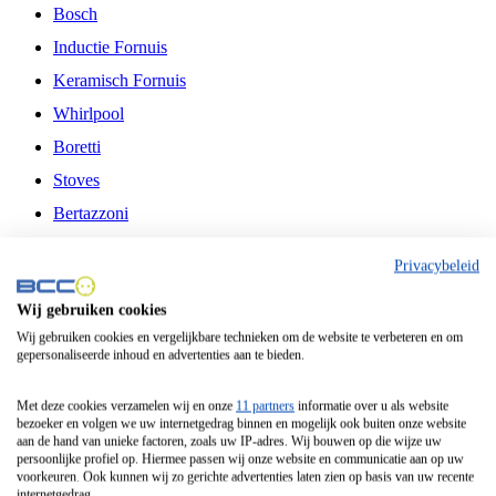
Bosch
Inductie Fornuis
Keramisch Fornuis
Whirlpool
Boretti
Stoves
Bertazzoni
Belling
Privacybeleid
Fitelli
Wij gebruiken cookies
Airfryer
Wij gebruiken cookies en vergelijkbare technieken om de website te verbeteren en om
gepersonaliseerde inhoud en advertenties aan te bieden.
Frituurpan
Contactgrill
Met deze cookies verzamelen wij en onze
11 partners
informatie over u als website
bezoeker en volgen we uw internetgedrag binnen en mogelijk ook buiten onze website
Broodbakmachine
aan de hand van unieke factoren, zoals uw IP-adres. Wij bouwen op die wijze uw
persoonlijke profiel op. Hiermee passen wij onze website en communicatie aan op uw
Broodrooster
voorkeuren. Ook kunnen wij zo gerichte advertenties laten zien op basis van uw recente
internetgedrag.