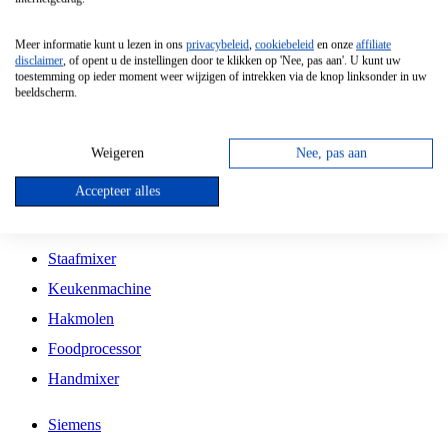
Grillplaat
Meer informatie kunt u lezen in ons
privacybeleid
,
cookiebeleid
en onze
affiliate
Vrijstaande Magnetron
disclaimer
, of opent u de instellingen door te klikken op 'Nee, pas aan'. U kunt uw
toestemming op ieder moment weer wijzigen of intrekken via de knop linksonder in uw
Vrijstaande Kookplaat
beeldscherm.
Inbouw Inductie Kookplaat
Inbouw Gaskookplaat
Weigeren
Nee, pas aan
Inbouw Keramische Kookplaat
Accepteer alles
Kookplaat Accessoires
Staafmixer
Keukenmachine
Hakmolen
Foodprocessor
Handmixer
Siemens