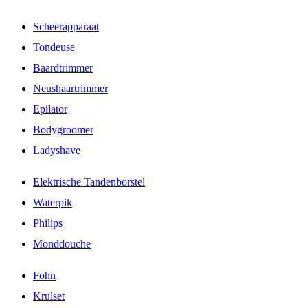
Scheerapparaat
Tondeuse
Baardtrimmer
Neushaartrimmer
Epilator
Bodygroomer
Ladyshave
Elektrische Tandenborstel
Waterpik
Philips
Monddouche
Fohn
Krulset