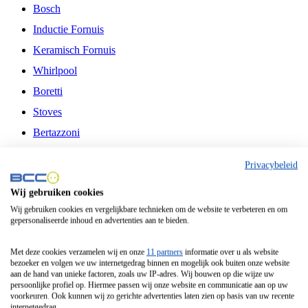
Bosch
Inductie Fornuis
Keramisch Fornuis
Whirlpool
Boretti
Stoves
Bertazzoni
Belling
Privacybeleid
Fitelli
Wij gebruiken cookies
Airfryer
Wij gebruiken cookies en vergelijkbare technieken om de website te verbeteren en om
gepersonaliseerde inhoud en advertenties aan te bieden.
Frituurpan
Contactgrill
Met deze cookies verzamelen wij en onze
11 partners
informatie over u als website
bezoeker en volgen we uw internetgedrag binnen en mogelijk ook buiten onze website
Broodbakmachine
aan de hand van unieke factoren, zoals uw IP-adres. Wij bouwen op die wijze uw
persoonlijke profiel op. Hiermee passen wij onze website en communicatie aan op uw
Broodrooster
voorkeuren. Ook kunnen wij zo gerichte advertenties laten zien op basis van uw recente
internetgedrag.