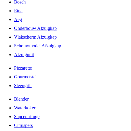
Bosch
Etna
Aeg
Onderbouw Afzuigkap
Vlakscherm Afzuigkap
Schouwmodel Afzuigkap
Afzuigunit
Pizzarette
Gourmetstel
Steengrill
Blender
Waterkoker
Sapcentrifuge
Citruspers