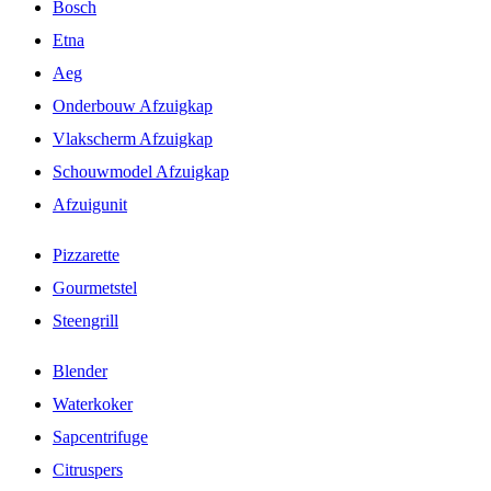
Bosch
Etna
Aeg
Onderbouw Afzuigkap
Vlakscherm Afzuigkap
Schouwmodel Afzuigkap
Afzuigunit
Pizzarette
Gourmetstel
Steengrill
Blender
Waterkoker
Sapcentrifuge
Citruspers