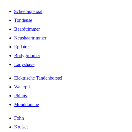
Scheerapparaat
Tondeuse
Baardtrimmer
Neushaartrimmer
Epilator
Bodygroomer
Ladyshave
Elektrische Tandenborstel
Waterpik
Philips
Monddouche
Fohn
Krulset