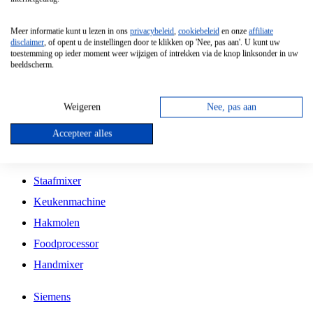
Grillplaat
Meer informatie kunt u lezen in ons
privacybeleid
,
cookiebeleid
en onze
affiliate
Vrijstaande Magnetron
disclaimer
, of opent u de instellingen door te klikken op 'Nee, pas aan'. U kunt uw
toestemming op ieder moment weer wijzigen of intrekken via de knop linksonder in uw
Vrijstaande Kookplaat
beeldscherm.
Inbouw Inductie Kookplaat
Inbouw Gaskookplaat
Weigeren
Nee, pas aan
Inbouw Keramische Kookplaat
Accepteer alles
Kookplaat Accessoires
Staafmixer
Keukenmachine
Hakmolen
Foodprocessor
Handmixer
Siemens