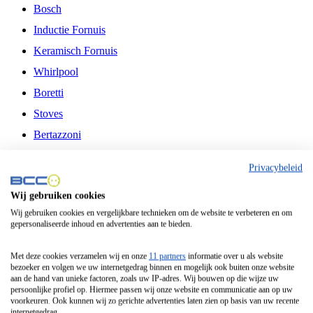
Bosch
Inductie Fornuis
Keramisch Fornuis
Whirlpool
Boretti
Stoves
Bertazzoni
Belling
Privacybeleid
Fitelli
Wij gebruiken cookies
Airfryer
Wij gebruiken cookies en vergelijkbare technieken om de website te verbeteren en om
gepersonaliseerde inhoud en advertenties aan te bieden.
Frituurpan
Contactgrill
Met deze cookies verzamelen wij en onze
11 partners
informatie over u als website
bezoeker en volgen we uw internetgedrag binnen en mogelijk ook buiten onze website
Broodbakmachine
aan de hand van unieke factoren, zoals uw IP-adres. Wij bouwen op die wijze uw
persoonlijke profiel op. Hiermee passen wij onze website en communicatie aan op uw
Broodrooster
voorkeuren. Ook kunnen wij zo gerichte advertenties laten zien op basis van uw recente
internetgedrag.