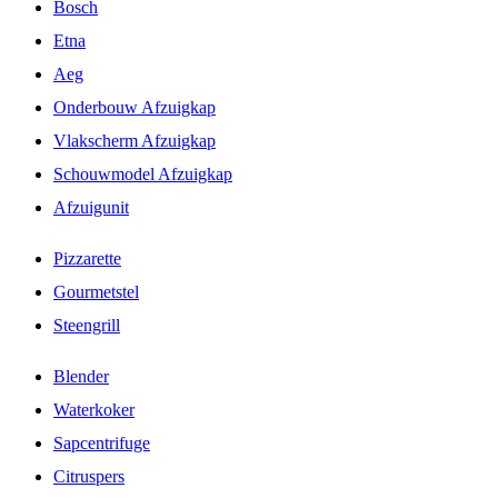
Bosch
Etna
Aeg
Onderbouw Afzuigkap
Vlakscherm Afzuigkap
Schouwmodel Afzuigkap
Afzuigunit
Pizzarette
Gourmetstel
Steengrill
Blender
Waterkoker
Sapcentrifuge
Citruspers