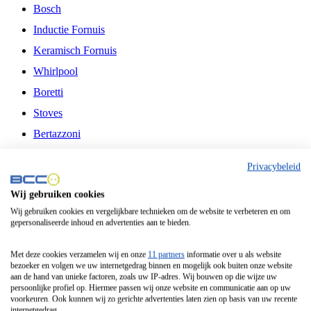
Bosch
Inductie Fornuis
Keramisch Fornuis
Whirlpool
Boretti
Stoves
Bertazzoni
Belling
Privacybeleid
Fitelli
Wij gebruiken cookies
Airfryer
Wij gebruiken cookies en vergelijkbare technieken om de website te verbeteren en om
gepersonaliseerde inhoud en advertenties aan te bieden.
Frituurpan
Contactgrill
Met deze cookies verzamelen wij en onze
11 partners
informatie over u als website
bezoeker en volgen we uw internetgedrag binnen en mogelijk ook buiten onze website
Broodbakmachine
aan de hand van unieke factoren, zoals uw IP-adres. Wij bouwen op die wijze uw
persoonlijke profiel op. Hiermee passen wij onze website en communicatie aan op uw
Broodrooster
voorkeuren. Ook kunnen wij zo gerichte advertenties laten zien op basis van uw recente
internetgedrag.