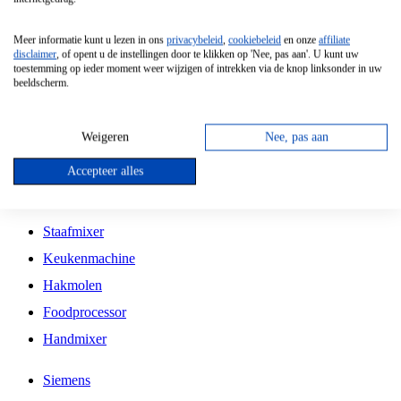
Grillplaat
Meer informatie kunt u lezen in ons
privacybeleid
,
cookiebeleid
en onze
affiliate
Vrijstaande Magnetron
disclaimer
, of opent u de instellingen door te klikken op 'Nee, pas aan'. U kunt uw
toestemming op ieder moment weer wijzigen of intrekken via de knop linksonder in uw
Vrijstaande Kookplaat
beeldscherm.
Inbouw Inductie Kookplaat
Inbouw Gaskookplaat
Weigeren
Nee, pas aan
Inbouw Keramische Kookplaat
Accepteer alles
Kookplaat Accessoires
Staafmixer
Keukenmachine
Hakmolen
Foodprocessor
Handmixer
Siemens