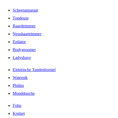
Scheerapparaat
Tondeuse
Baardtrimmer
Neushaartrimmer
Epilator
Bodygroomer
Ladyshave
Elektrische Tandenborstel
Waterpik
Philips
Monddouche
Fohn
Krulset