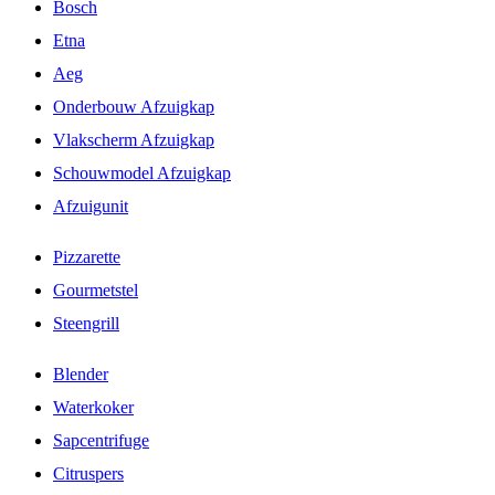
Bosch
Etna
Aeg
Onderbouw Afzuigkap
Vlakscherm Afzuigkap
Schouwmodel Afzuigkap
Afzuigunit
Pizzarette
Gourmetstel
Steengrill
Blender
Waterkoker
Sapcentrifuge
Citruspers