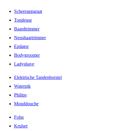
Scheerapparaat
Tondeuse
Baardtrimmer
Neushaartrimmer
Epilator
Bodygroomer
Ladyshave
Elektrische Tandenborstel
Waterpik
Philips
Monddouche
Fohn
Krulset