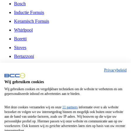
Bosch
Inductie Fornuis
Keramisch Fornuis
Whirlpool
Boretti
Stoves
Bertazzoni
Belling
Privacybeleid
Fitelli
Wij gebruiken cookies
Airfryer
Wij gebruiken cookies en vergelijkbare technieken om de website te verbeteren en om
gepersonaliseerde inhoud en advertenties aan te bieden.
Frituurpan
Contactgrill
Met deze cookies verzamelen wij en onze
11 partners
informatie over u als website
bezoeker en volgen we uw internetgedrag binnen en mogelijk ook buiten onze website
Broodbakmachine
aan de hand van unieke factoren, zoals uw IP-adres. Wij bouwen op die wijze uw
persoonlijke profiel op. Hiermee passen wij onze website en communicatie aan op uw
Broodrooster
voorkeuren. Ook kunnen wij zo gerichte advertenties laten zien op basis van uw recente
internetgedrag.