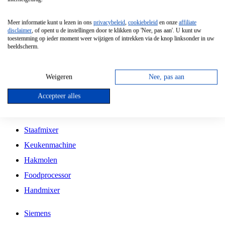
Grillplaat
Meer informatie kunt u lezen in ons
privacybeleid
,
cookiebeleid
en onze
affiliate
Vrijstaande Magnetron
disclaimer
, of opent u de instellingen door te klikken op 'Nee, pas aan'. U kunt uw
toestemming op ieder moment weer wijzigen of intrekken via de knop linksonder in uw
Vrijstaande Kookplaat
beeldscherm.
Inbouw Inductie Kookplaat
Inbouw Gaskookplaat
Weigeren
Nee, pas aan
Inbouw Keramische Kookplaat
Accepteer alles
Kookplaat Accessoires
Staafmixer
Keukenmachine
Hakmolen
Foodprocessor
Handmixer
Siemens