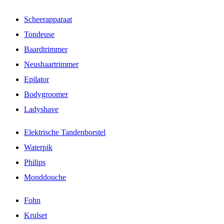
Scheerapparaat
Tondeuse
Baardtrimmer
Neushaartrimmer
Epilator
Bodygroomer
Ladyshave
Elektrische Tandenborstel
Waterpik
Philips
Monddouche
Fohn
Krulset