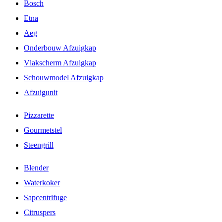
Bosch
Etna
Aeg
Onderbouw Afzuigkap
Vlakscherm Afzuigkap
Schouwmodel Afzuigkap
Afzuigunit
Pizzarette
Gourmetstel
Steengrill
Blender
Waterkoker
Sapcentrifuge
Citruspers