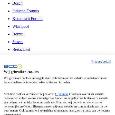
Bosch
Inductie Fornuis
Keramisch Fornuis
Whirlpool
Boretti
Stoves
Bertazzoni
Belling
Privacybeleid
Fitelli
Wij gebruiken cookies
Airfryer
Wij gebruiken cookies en vergelijkbare technieken om de website te verbeteren en om
gepersonaliseerde inhoud en advertenties aan te bieden.
Frituurpan
Contactgrill
Met deze cookies verzamelen wij en onze
11 partners
informatie over u als website
bezoeker en volgen we uw internetgedrag binnen en mogelijk ook buiten onze website
Broodbakmachine
aan de hand van unieke factoren, zoals uw IP-adres. Wij bouwen op die wijze uw
persoonlijke profiel op. Hiermee passen wij onze website en communicatie aan op uw
Broodrooster
voorkeuren. Ook kunnen wij zo gerichte advertenties laten zien op basis van uw recente
internetgedrag.