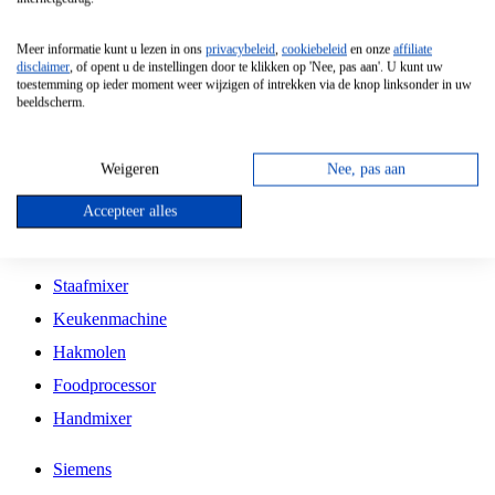
Grillplaat
Meer informatie kunt u lezen in ons
privacybeleid
,
cookiebeleid
en onze
affiliate
Vrijstaande Magnetron
disclaimer
, of opent u de instellingen door te klikken op 'Nee, pas aan'. U kunt uw
toestemming op ieder moment weer wijzigen of intrekken via de knop linksonder in uw
Vrijstaande Kookplaat
beeldscherm.
Inbouw Inductie Kookplaat
Inbouw Gaskookplaat
Weigeren
Nee, pas aan
Inbouw Keramische Kookplaat
Accepteer alles
Kookplaat Accessoires
Staafmixer
Keukenmachine
Hakmolen
Foodprocessor
Handmixer
Siemens