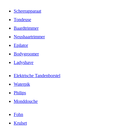
Scheerapparaat
Tondeuse
Baardtrimmer
Neushaartrimmer
Epilator
Bodygroomer
Ladyshave
Elektrische Tandenborstel
Waterpik
Philips
Monddouche
Fohn
Krulset