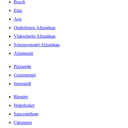
Bosch
Etna
Aeg
Onderbouw Afzuigkap
Vlakscherm Afzuigkap
Schouwmodel Afzuigkap
Afzuigunit
Pizzarette
Gourmetstel
Steengrill
Blender
Waterkoker
Sapcentrifuge
Citruspers