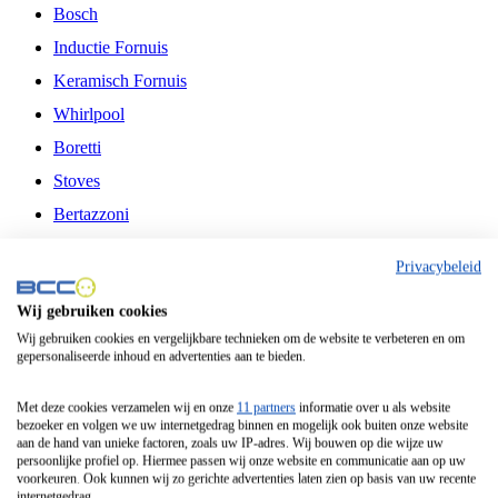
Bosch
Inductie Fornuis
Keramisch Fornuis
Whirlpool
Boretti
Stoves
Bertazzoni
Belling
Privacybeleid
Fitelli
Wij gebruiken cookies
Airfryer
Wij gebruiken cookies en vergelijkbare technieken om de website te verbeteren en om
gepersonaliseerde inhoud en advertenties aan te bieden.
Frituurpan
Contactgrill
Met deze cookies verzamelen wij en onze
11 partners
informatie over u als website
bezoeker en volgen we uw internetgedrag binnen en mogelijk ook buiten onze website
Broodbakmachine
aan de hand van unieke factoren, zoals uw IP-adres. Wij bouwen op die wijze uw
persoonlijke profiel op. Hiermee passen wij onze website en communicatie aan op uw
Broodrooster
voorkeuren. Ook kunnen wij zo gerichte advertenties laten zien op basis van uw recente
internetgedrag.