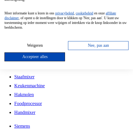
Grillplaat
Meer informatie kunt u lezen in ons
privacybeleid
,
cookiebeleid
en onze
affiliate
Vrijstaande Magnetron
disclaimer
, of opent u de instellingen door te klikken op 'Nee, pas aan'. U kunt uw
toestemming op ieder moment weer wijzigen of intrekken via de knop linksonder in uw
Vrijstaande Kookplaat
beeldscherm.
Inbouw Inductie Kookplaat
Inbouw Gaskookplaat
Weigeren
Nee, pas aan
Inbouw Keramische Kookplaat
Accepteer alles
Kookplaat Accessoires
Staafmixer
Keukenmachine
Hakmolen
Foodprocessor
Handmixer
Siemens