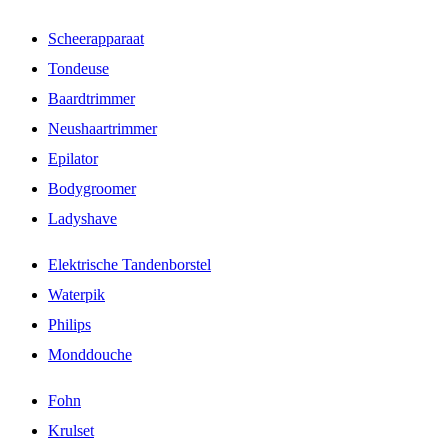
Scheerapparaat
Tondeuse
Baardtrimmer
Neushaartrimmer
Epilator
Bodygroomer
Ladyshave
Elektrische Tandenborstel
Waterpik
Philips
Monddouche
Fohn
Krulset