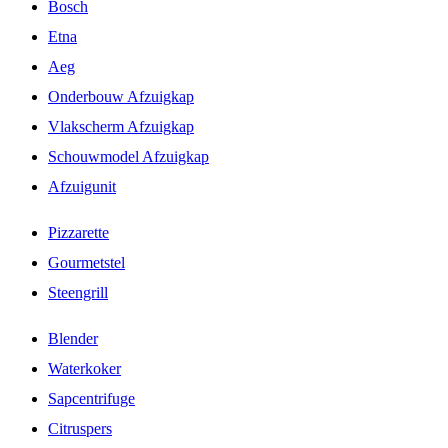
Bosch
Etna
Aeg
Onderbouw Afzuigkap
Vlakscherm Afzuigkap
Schouwmodel Afzuigkap
Afzuigunit
Pizzarette
Gourmetstel
Steengrill
Blender
Waterkoker
Sapcentrifuge
Citruspers