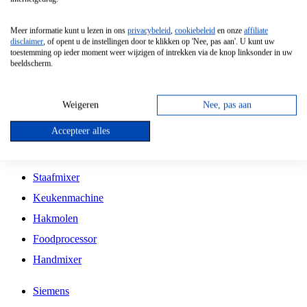
Grillplaat
Meer informatie kunt u lezen in ons
privacybeleid
,
cookiebeleid
en onze
affiliate
Vrijstaande Magnetron
disclaimer
, of opent u de instellingen door te klikken op 'Nee, pas aan'. U kunt uw
toestemming op ieder moment weer wijzigen of intrekken via de knop linksonder in uw
Vrijstaande Kookplaat
beeldscherm.
Inbouw Inductie Kookplaat
Inbouw Gaskookplaat
Weigeren
Nee, pas aan
Inbouw Keramische Kookplaat
Accepteer alles
Kookplaat Accessoires
Staafmixer
Keukenmachine
Hakmolen
Foodprocessor
Handmixer
Siemens