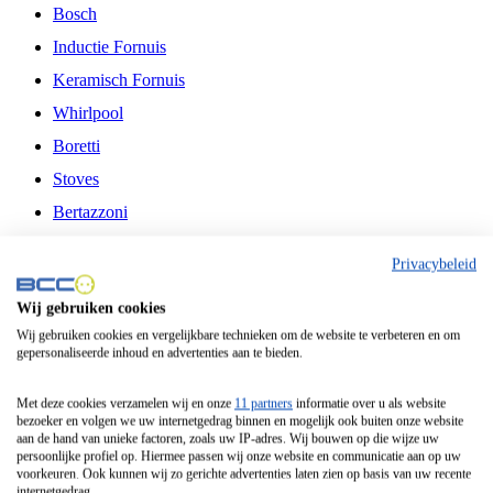
Bosch
Inductie Fornuis
Keramisch Fornuis
Whirlpool
Boretti
Stoves
Bertazzoni
Belling
Privacybeleid
Fitelli
Wij gebruiken cookies
Airfryer
Wij gebruiken cookies en vergelijkbare technieken om de website te verbeteren en om
gepersonaliseerde inhoud en advertenties aan te bieden.
Frituurpan
Contactgrill
Met deze cookies verzamelen wij en onze
11 partners
informatie over u als website
bezoeker en volgen we uw internetgedrag binnen en mogelijk ook buiten onze website
Broodbakmachine
aan de hand van unieke factoren, zoals uw IP-adres. Wij bouwen op die wijze uw
persoonlijke profiel op. Hiermee passen wij onze website en communicatie aan op uw
Broodrooster
voorkeuren. Ook kunnen wij zo gerichte advertenties laten zien op basis van uw recente
internetgedrag.