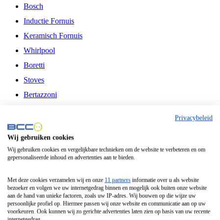
Bosch
Inductie Fornuis
Keramisch Fornuis
Whirlpool
Boretti
Stoves
Bertazzoni
Belling
Privacybeleid
Fitelli
Wij gebruiken cookies
Airfryer
Wij gebruiken cookies en vergelijkbare technieken om de website te verbeteren en om
gepersonaliseerde inhoud en advertenties aan te bieden.
Frituurpan
Contactgrill
Met deze cookies verzamelen wij en onze
11 partners
informatie over u als website
bezoeker en volgen we uw internetgedrag binnen en mogelijk ook buiten onze website
Broodbakmachine
aan de hand van unieke factoren, zoals uw IP-adres. Wij bouwen op die wijze uw
persoonlijke profiel op. Hiermee passen wij onze website en communicatie aan op uw
Broodrooster
voorkeuren. Ook kunnen wij zo gerichte advertenties laten zien op basis van uw recente
internetgedrag.