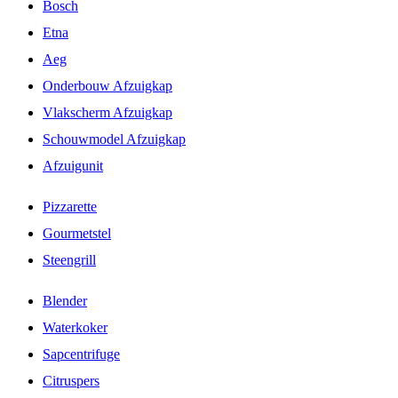
Bosch
Etna
Aeg
Onderbouw Afzuigkap
Vlakscherm Afzuigkap
Schouwmodel Afzuigkap
Afzuigunit
Pizzarette
Gourmetstel
Steengrill
Blender
Waterkoker
Sapcentrifuge
Citruspers