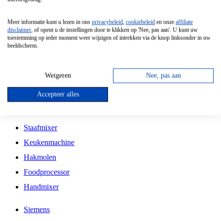
Grillplaat
Meer informatie kunt u lezen in ons
privacybeleid
,
cookiebeleid
en onze
affiliate
Vrijstaande Magnetron
disclaimer
, of opent u de instellingen door te klikken op 'Nee, pas aan'. U kunt uw
toestemming op ieder moment weer wijzigen of intrekken via de knop linksonder in uw
Vrijstaande Kookplaat
beeldscherm.
Inbouw Inductie Kookplaat
Inbouw Gaskookplaat
Weigeren
Nee, pas aan
Inbouw Keramische Kookplaat
Accepteer alles
Kookplaat Accessoires
Staafmixer
Keukenmachine
Hakmolen
Foodprocessor
Handmixer
Siemens