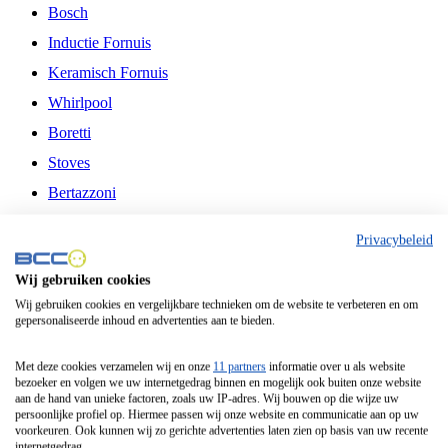
Bosch
Inductie Fornuis
Keramisch Fornuis
Whirlpool
Boretti
Stoves
Bertazzoni
Belling
Privacybeleid
Fitelli
Wij gebruiken cookies
Airfryer
Wij gebruiken cookies en vergelijkbare technieken om de website te verbeteren en om
gepersonaliseerde inhoud en advertenties aan te bieden.
Frituurpan
Contactgrill
Met deze cookies verzamelen wij en onze
11 partners
informatie over u als website
bezoeker en volgen we uw internetgedrag binnen en mogelijk ook buiten onze website
Broodbakmachine
aan de hand van unieke factoren, zoals uw IP-adres. Wij bouwen op die wijze uw
persoonlijke profiel op. Hiermee passen wij onze website en communicatie aan op uw
Broodrooster
voorkeuren. Ook kunnen wij zo gerichte advertenties laten zien op basis van uw recente
internetgedrag.