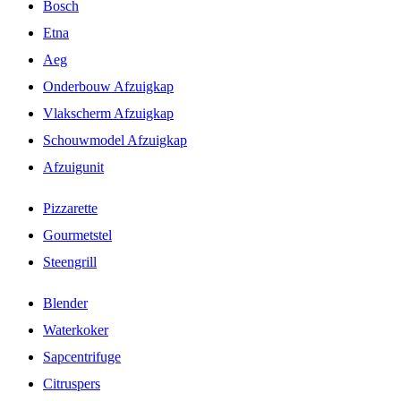
Bosch
Etna
Aeg
Onderbouw Afzuigkap
Vlakscherm Afzuigkap
Schouwmodel Afzuigkap
Afzuigunit
Pizzarette
Gourmetstel
Steengrill
Blender
Waterkoker
Sapcentrifuge
Citruspers