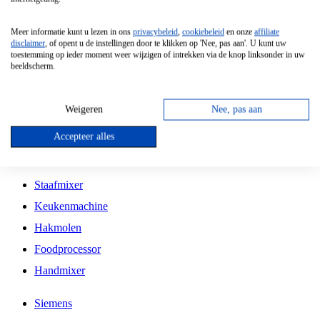
Grillplaat
Meer informatie kunt u lezen in ons
privacybeleid
,
cookiebeleid
en onze
affiliate
Vrijstaande Magnetron
disclaimer
, of opent u de instellingen door te klikken op 'Nee, pas aan'. U kunt uw
toestemming op ieder moment weer wijzigen of intrekken via de knop linksonder in uw
Vrijstaande Kookplaat
beeldscherm.
Inbouw Inductie Kookplaat
Inbouw Gaskookplaat
Weigeren
Nee, pas aan
Inbouw Keramische Kookplaat
Accepteer alles
Kookplaat Accessoires
Staafmixer
Keukenmachine
Hakmolen
Foodprocessor
Handmixer
Siemens