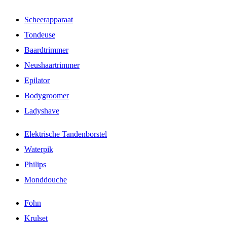
Scheerapparaat
Tondeuse
Baardtrimmer
Neushaartrimmer
Epilator
Bodygroomer
Ladyshave
Elektrische Tandenborstel
Waterpik
Philips
Monddouche
Fohn
Krulset