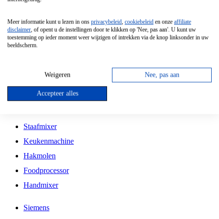
Grillplaat
Meer informatie kunt u lezen in ons
privacybeleid
,
cookiebeleid
en onze
affiliate
Vrijstaande Magnetron
disclaimer
, of opent u de instellingen door te klikken op 'Nee, pas aan'. U kunt uw
toestemming op ieder moment weer wijzigen of intrekken via de knop linksonder in uw
Vrijstaande Kookplaat
beeldscherm.
Inbouw Inductie Kookplaat
Inbouw Gaskookplaat
Weigeren
Nee, pas aan
Inbouw Keramische Kookplaat
Accepteer alles
Kookplaat Accessoires
Staafmixer
Keukenmachine
Hakmolen
Foodprocessor
Handmixer
Siemens