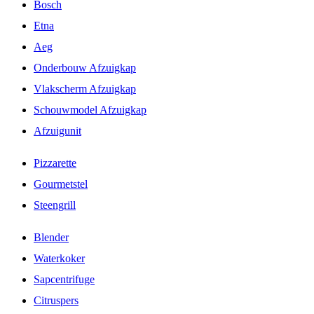
Bosch
Etna
Aeg
Onderbouw Afzuigkap
Vlakscherm Afzuigkap
Schouwmodel Afzuigkap
Afzuigunit
Pizzarette
Gourmetstel
Steengrill
Blender
Waterkoker
Sapcentrifuge
Citruspers