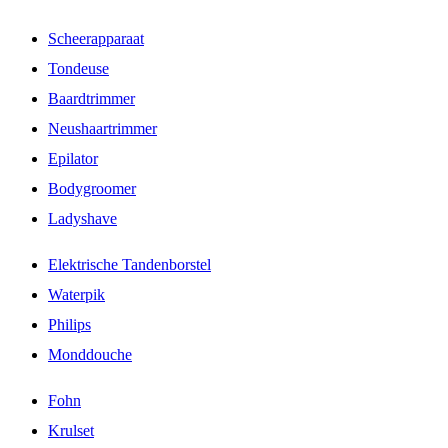
Scheerapparaat
Tondeuse
Baardtrimmer
Neushaartrimmer
Epilator
Bodygroomer
Ladyshave
Elektrische Tandenborstel
Waterpik
Philips
Monddouche
Fohn
Krulset