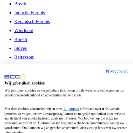
Bosch
Inductie Fornuis
Keramisch Fornuis
Whirlpool
Boretti
Stoves
Bertazzoni
Belling
Privacybeleid
Fitelli
Wij gebruiken cookies
Airfryer
Wij gebruiken cookies en vergelijkbare technieken om de website te verbeteren en om
gepersonaliseerde inhoud en advertenties aan te bieden.
Frituurpan
Contactgrill
Met deze cookies verzamelen wij en onze
11 partners
informatie over u als website
bezoeker en volgen we uw internetgedrag binnen en mogelijk ook buiten onze website
Broodbakmachine
aan de hand van unieke factoren, zoals uw IP-adres. Wij bouwen op die wijze uw
persoonlijke profiel op. Hiermee passen wij onze website en communicatie aan op uw
Broodrooster
voorkeuren. Ook kunnen wij zo gerichte advertenties laten zien op basis van uw recente
internetgedrag.