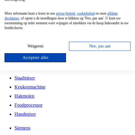
Grillplaat
Meer informatie kunt u lezen in ons
privacybeleid
,
cookiebeleid
en onze
affiliate
Vrijstaande Magnetron
disclaimer
, of opent u de instellingen door te klikken op 'Nee, pas aan'. U kunt uw
toestemming op ieder moment weer wijzigen of intrekken via de knop linksonder in uw
Vrijstaande Kookplaat
beeldscherm.
Inbouw Inductie Kookplaat
Inbouw Gaskookplaat
Weigeren
Nee, pas aan
Inbouw Keramische Kookplaat
Accepteer alles
Kookplaat Accessoires
Staafmixer
Keukenmachine
Hakmolen
Foodprocessor
Handmixer
Siemens