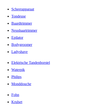
Scheerapparaat
Tondeuse
Baardtrimmer
Neushaartrimmer
Epilator
Bodygroomer
Ladyshave
Elektrische Tandenborstel
Waterpik
Philips
Monddouche
Fohn
Krulset