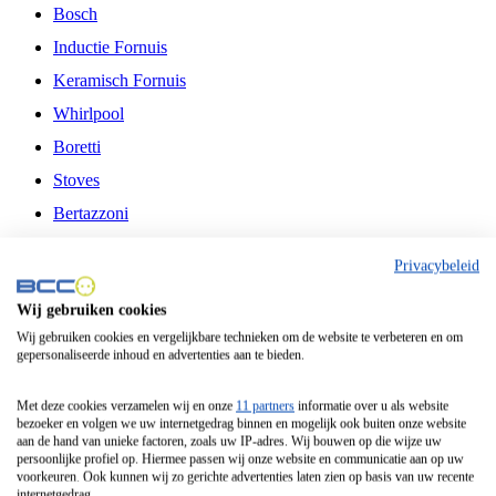
Bosch
Inductie Fornuis
Keramisch Fornuis
Whirlpool
Boretti
Stoves
Bertazzoni
Belling
Privacybeleid
Fitelli
Wij gebruiken cookies
Airfryer
Wij gebruiken cookies en vergelijkbare technieken om de website te verbeteren en om
gepersonaliseerde inhoud en advertenties aan te bieden.
Frituurpan
Contactgrill
Met deze cookies verzamelen wij en onze
11 partners
informatie over u als website
bezoeker en volgen we uw internetgedrag binnen en mogelijk ook buiten onze website
Broodbakmachine
aan de hand van unieke factoren, zoals uw IP-adres. Wij bouwen op die wijze uw
persoonlijke profiel op. Hiermee passen wij onze website en communicatie aan op uw
Broodrooster
voorkeuren. Ook kunnen wij zo gerichte advertenties laten zien op basis van uw recente
internetgedrag.