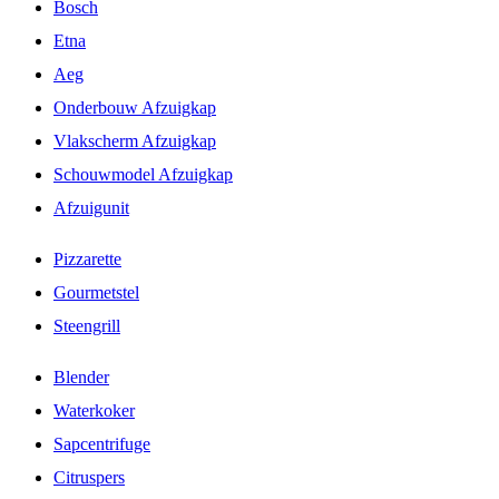
Bosch
Etna
Aeg
Onderbouw Afzuigkap
Vlakscherm Afzuigkap
Schouwmodel Afzuigkap
Afzuigunit
Pizzarette
Gourmetstel
Steengrill
Blender
Waterkoker
Sapcentrifuge
Citruspers