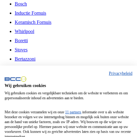
Bosch
Inductie Fornuis
Keramisch Fornuis
Whirlpool
Boretti
Stoves
Bertazzoni
Belling
Privacybeleid
Fitelli
Wij gebruiken cookies
Airfryer
Wij gebruiken cookies en vergelijkbare technieken om de website te verbeteren en om
gepersonaliseerde inhoud en advertenties aan te bieden.
Frituurpan
Contactgrill
Met deze cookies verzamelen wij en onze
11 partners
informatie over u als website
bezoeker en volgen we uw internetgedrag binnen en mogelijk ook buiten onze website
Broodbakmachine
aan de hand van unieke factoren, zoals uw IP-adres. Wij bouwen op die wijze uw
persoonlijke profiel op. Hiermee passen wij onze website en communicatie aan op uw
Broodrooster
voorkeuren. Ook kunnen wij zo gerichte advertenties laten zien op basis van uw recente
internetgedrag.