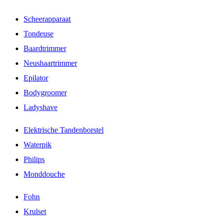
Scheerapparaat
Tondeuse
Baardtrimmer
Neushaartrimmer
Epilator
Bodygroomer
Ladyshave
Elektrische Tandenborstel
Waterpik
Philips
Monddouche
Fohn
Krulset