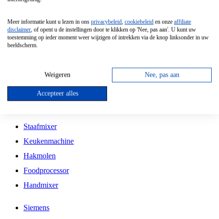
Grillplaat
Meer informatie kunt u lezen in ons
privacybeleid
,
cookiebeleid
en onze
affiliate
Vrijstaande Magnetron
disclaimer
, of opent u de instellingen door te klikken op 'Nee, pas aan'. U kunt uw
toestemming op ieder moment weer wijzigen of intrekken via de knop linksonder in uw
Vrijstaande Kookplaat
beeldscherm.
Inbouw Inductie Kookplaat
Inbouw Gaskookplaat
Weigeren
Nee, pas aan
Inbouw Keramische Kookplaat
Accepteer alles
Kookplaat Accessoires
Staafmixer
Keukenmachine
Hakmolen
Foodprocessor
Handmixer
Siemens