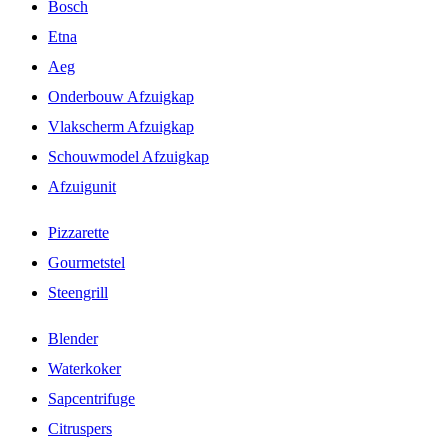
Bosch
Etna
Aeg
Onderbouw Afzuigkap
Vlakscherm Afzuigkap
Schouwmodel Afzuigkap
Afzuigunit
Pizzarette
Gourmetstel
Steengrill
Blender
Waterkoker
Sapcentrifuge
Citruspers