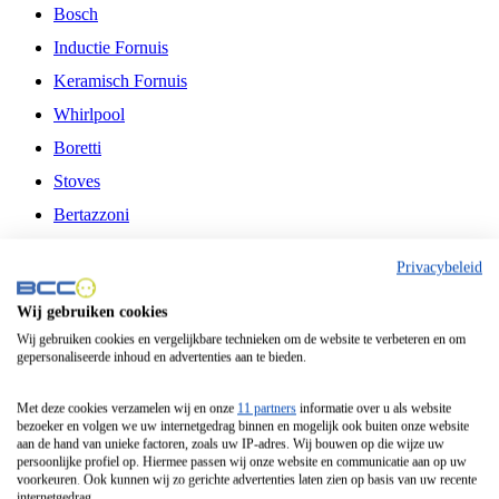
Bosch
Inductie Fornuis
Keramisch Fornuis
Whirlpool
Boretti
Stoves
Bertazzoni
Belling
Privacybeleid
Fitelli
Wij gebruiken cookies
Airfryer
Wij gebruiken cookies en vergelijkbare technieken om de website te verbeteren en om
gepersonaliseerde inhoud en advertenties aan te bieden.
Frituurpan
Contactgrill
Met deze cookies verzamelen wij en onze
11 partners
informatie over u als website
bezoeker en volgen we uw internetgedrag binnen en mogelijk ook buiten onze website
Broodbakmachine
aan de hand van unieke factoren, zoals uw IP-adres. Wij bouwen op die wijze uw
persoonlijke profiel op. Hiermee passen wij onze website en communicatie aan op uw
Broodrooster
voorkeuren. Ook kunnen wij zo gerichte advertenties laten zien op basis van uw recente
internetgedrag.