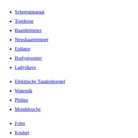
Scheerapparaat
Tondeuse
Baardtrimmer
Neushaartrimmer
Epilator
Bodygroomer
Ladyshave
Elektrische Tandenborstel
Waterpik
Philips
Monddouche
Fohn
Krulset