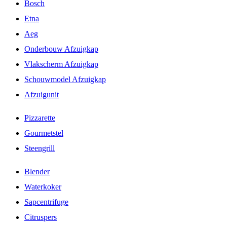
Bosch
Etna
Aeg
Onderbouw Afzuigkap
Vlakscherm Afzuigkap
Schouwmodel Afzuigkap
Afzuigunit
Pizzarette
Gourmetstel
Steengrill
Blender
Waterkoker
Sapcentrifuge
Citruspers