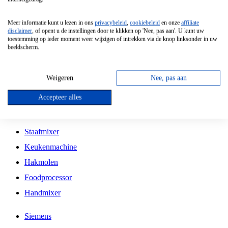
Grillplaat
Meer informatie kunt u lezen in ons
privacybeleid
,
cookiebeleid
en onze
affiliate
Vrijstaande Magnetron
disclaimer
, of opent u de instellingen door te klikken op 'Nee, pas aan'. U kunt uw
toestemming op ieder moment weer wijzigen of intrekken via de knop linksonder in uw
Vrijstaande Kookplaat
beeldscherm.
Inbouw Inductie Kookplaat
Inbouw Gaskookplaat
Weigeren
Nee, pas aan
Inbouw Keramische Kookplaat
Accepteer alles
Kookplaat Accessoires
Staafmixer
Keukenmachine
Hakmolen
Foodprocessor
Handmixer
Siemens