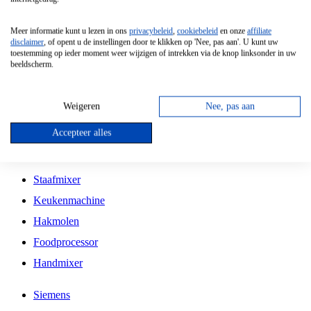
Grillplaat
Meer informatie kunt u lezen in ons
privacybeleid
,
cookiebeleid
en onze
affiliate
Vrijstaande Magnetron
disclaimer
, of opent u de instellingen door te klikken op 'Nee, pas aan'. U kunt uw
toestemming op ieder moment weer wijzigen of intrekken via de knop linksonder in uw
Vrijstaande Kookplaat
beeldscherm.
Inbouw Inductie Kookplaat
Inbouw Gaskookplaat
Weigeren
Nee, pas aan
Inbouw Keramische Kookplaat
Accepteer alles
Kookplaat Accessoires
Staafmixer
Keukenmachine
Hakmolen
Foodprocessor
Handmixer
Siemens