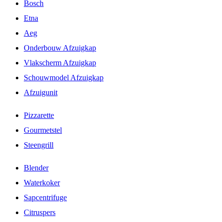
Bosch
Etna
Aeg
Onderbouw Afzuigkap
Vlakscherm Afzuigkap
Schouwmodel Afzuigkap
Afzuigunit
Pizzarette
Gourmetstel
Steengrill
Blender
Waterkoker
Sapcentrifuge
Citruspers