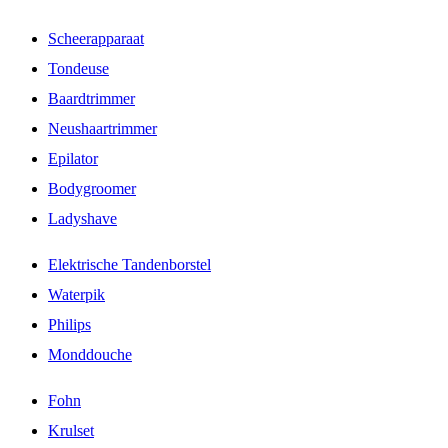
Scheerapparaat
Tondeuse
Baardtrimmer
Neushaartrimmer
Epilator
Bodygroomer
Ladyshave
Elektrische Tandenborstel
Waterpik
Philips
Monddouche
Fohn
Krulset