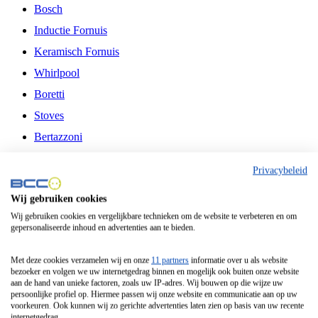
Bosch
Inductie Fornuis
Keramisch Fornuis
Whirlpool
Boretti
Stoves
Bertazzoni
Belling
Privacybeleid
Fitelli
Wij gebruiken cookies
Airfryer
Wij gebruiken cookies en vergelijkbare technieken om de website te verbeteren en om
gepersonaliseerde inhoud en advertenties aan te bieden.
Frituurpan
Contactgrill
Met deze cookies verzamelen wij en onze
11 partners
informatie over u als website
bezoeker en volgen we uw internetgedrag binnen en mogelijk ook buiten onze website
Broodbakmachine
aan de hand van unieke factoren, zoals uw IP-adres. Wij bouwen op die wijze uw
persoonlijke profiel op. Hiermee passen wij onze website en communicatie aan op uw
Broodrooster
voorkeuren. Ook kunnen wij zo gerichte advertenties laten zien op basis van uw recente
internetgedrag.