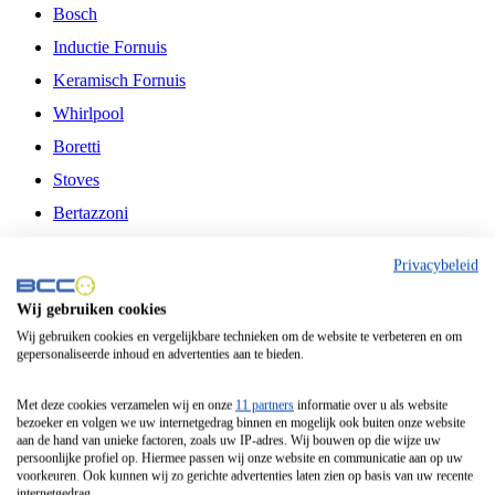
Bosch
Inductie Fornuis
Keramisch Fornuis
Whirlpool
Boretti
Stoves
Bertazzoni
Belling
Privacybeleid
Fitelli
Wij gebruiken cookies
Airfryer
Wij gebruiken cookies en vergelijkbare technieken om de website te verbeteren en om
gepersonaliseerde inhoud en advertenties aan te bieden.
Frituurpan
Contactgrill
Met deze cookies verzamelen wij en onze
11 partners
informatie over u als website
bezoeker en volgen we uw internetgedrag binnen en mogelijk ook buiten onze website
Broodbakmachine
aan de hand van unieke factoren, zoals uw IP-adres. Wij bouwen op die wijze uw
persoonlijke profiel op. Hiermee passen wij onze website en communicatie aan op uw
Broodrooster
voorkeuren. Ook kunnen wij zo gerichte advertenties laten zien op basis van uw recente
internetgedrag.