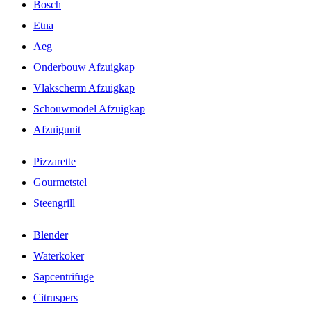
Bosch
Etna
Aeg
Onderbouw Afzuigkap
Vlakscherm Afzuigkap
Schouwmodel Afzuigkap
Afzuigunit
Pizzarette
Gourmetstel
Steengrill
Blender
Waterkoker
Sapcentrifuge
Citruspers