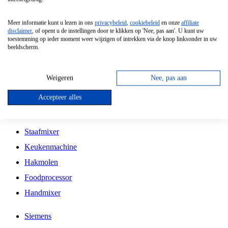
Grillplaat
Meer informatie kunt u lezen in ons
privacybeleid
,
cookiebeleid
en onze
affiliate
Vrijstaande Magnetron
disclaimer
, of opent u de instellingen door te klikken op 'Nee, pas aan'. U kunt uw
toestemming op ieder moment weer wijzigen of intrekken via de knop linksonder in uw
Vrijstaande Kookplaat
beeldscherm.
Inbouw Inductie Kookplaat
Inbouw Gaskookplaat
Weigeren
Nee, pas aan
Inbouw Keramische Kookplaat
Accepteer alles
Kookplaat Accessoires
Staafmixer
Keukenmachine
Hakmolen
Foodprocessor
Handmixer
Siemens