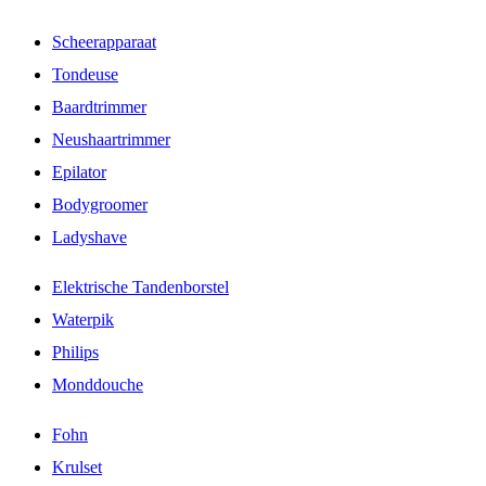
Scheerapparaat
Tondeuse
Baardtrimmer
Neushaartrimmer
Epilator
Bodygroomer
Ladyshave
Elektrische Tandenborstel
Waterpik
Philips
Monddouche
Fohn
Krulset