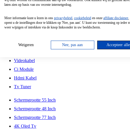
wij onze website en communicatie aan op uw voorkeuren. Ook kunnen wij zo gerichte adver
Tcl
laten zien op basis van uw recente internetgedrag.
Schermgrootte 70 Inch
Meer informatie kunt u lezen in ons
privacybeleid
,
cookiebeleid
en onze
affiliate disclaimer
,
Hd Led Tv
opent u de instellingen door te klikken op 'Nee, pas aan'. U kunt uw toestemming op ieder
weer wijzigen of intrekken via de knop linksonder in uw beeldscherm.
Tv Beugel
Antennekabel
Weigeren
Nee, pas aan
Accepteer alle
Universele Afstandsbediening
Videokabel
Ci Module
Hdmi Kabel
Tv Tuner
Schermgrootte 55 Inch
Schermgrootte 48 Inch
Schermgrootte 77 Inch
4K Oled Tv