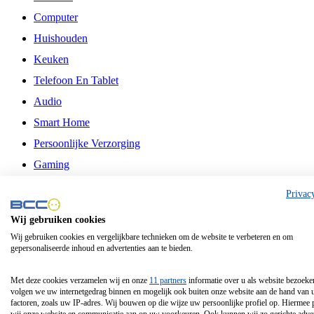
Computer
Huishouden
Keuken
Telefoon En Tablet
Audio
Smart Home
Persoonlijke Verzorging
Gaming
Vrije Tijd
Privac
Philips
Wij gebruiken cookies
Wij gebruiken cookies en vergelijkbare technieken om de website te verbeteren en om
Schermgrootte 24 Inch
gepersonaliseerde inhoud en advertenties aan te bieden.
Schermgrootte 75 Inch
Schermgrootte 85 Inch
Met deze cookies verzamelen wij en onze
11 partners
informatie over u als website bezoeke
volgen we uw internetgedrag binnen en mogelijk ook buiten onze website aan de hand van 
Schermgrootte 98 Inch
factoren, zoals uw IP-adres. Wij bouwen op die wijze uw persoonlijke profiel op. Hiermee 