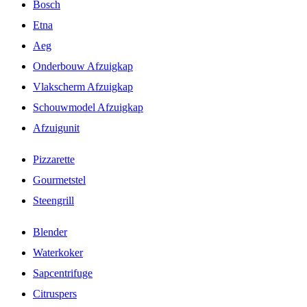
Bosch
Etna
Aeg
Onderbouw Afzuigkap
Vlakscherm Afzuigkap
Schouwmodel Afzuigkap
Afzuigunit
Pizzarette
Gourmetstel
Steengrill
Blender
Waterkoker
Sapcentrifuge
Citruspers