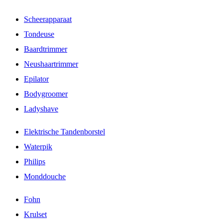
Scheerapparaat
Tondeuse
Baardtrimmer
Neushaartrimmer
Epilator
Bodygroomer
Ladyshave
Elektrische Tandenborstel
Waterpik
Philips
Monddouche
Fohn
Krulset