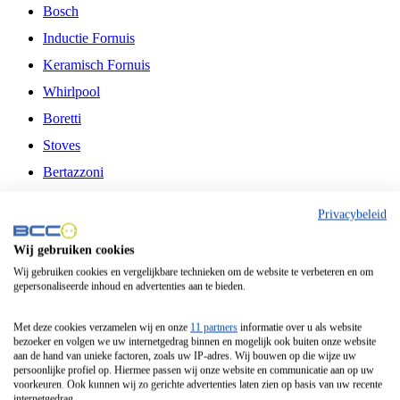
Bosch
Inductie Fornuis
Keramisch Fornuis
Whirlpool
Boretti
Stoves
Bertazzoni
Belling
Privacybeleid
Fitelli
Wij gebruiken cookies
Airfryer
Wij gebruiken cookies en vergelijkbare technieken om de website te verbeteren en om
gepersonaliseerde inhoud en advertenties aan te bieden.
Frituurpan
Contactgrill
Met deze cookies verzamelen wij en onze
11 partners
informatie over u als website
bezoeker en volgen we uw internetgedrag binnen en mogelijk ook buiten onze website
Broodbakmachine
aan de hand van unieke factoren, zoals uw IP-adres. Wij bouwen op die wijze uw
persoonlijke profiel op. Hiermee passen wij onze website en communicatie aan op uw
Broodrooster
voorkeuren. Ook kunnen wij zo gerichte advertenties laten zien op basis van uw recente
internetgedrag.