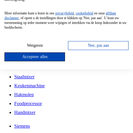
Grillplaat
Meer informatie kunt u lezen in ons
privacybeleid
,
cookiebeleid
en onze
affiliate
Vrijstaande Magnetron
disclaimer
, of opent u de instellingen door te klikken op 'Nee, pas aan'. U kunt uw
toestemming op ieder moment weer wijzigen of intrekken via de knop linksonder in uw
Vrijstaande Kookplaat
beeldscherm.
Inbouw Inductie Kookplaat
Inbouw Gaskookplaat
Weigeren
Nee, pas aan
Inbouw Keramische Kookplaat
Accepteer alles
Kookplaat Accessoires
Staafmixer
Keukenmachine
Hakmolen
Foodprocessor
Handmixer
Siemens