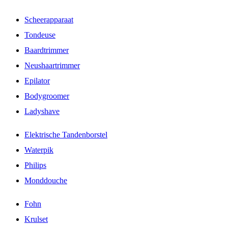
Scheerapparaat
Tondeuse
Baardtrimmer
Neushaartrimmer
Epilator
Bodygroomer
Ladyshave
Elektrische Tandenborstel
Waterpik
Philips
Monddouche
Fohn
Krulset