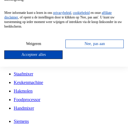
Grillplaat
Meer informatie kunt u lezen in ons
privacybeleid
,
cookiebeleid
en onze
affiliate
Vrijstaande Magnetron
disclaimer
, of opent u de instellingen door te klikken op 'Nee, pas aan'. U kunt uw
toestemming op ieder moment weer wijzigen of intrekken via de knop linksonder in uw
Vrijstaande Kookplaat
beeldscherm.
Inbouw Inductie Kookplaat
Inbouw Gaskookplaat
Weigeren
Nee, pas aan
Inbouw Keramische Kookplaat
Accepteer alles
Kookplaat Accessoires
Staafmixer
Keukenmachine
Hakmolen
Foodprocessor
Handmixer
Siemens