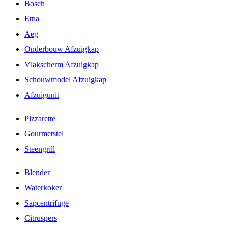
Bosch
Etna
Aeg
Onderbouw Afzuigkap
Vlakscherm Afzuigkap
Schouwmodel Afzuigkap
Afzuigunit
Pizzarette
Gourmetstel
Steengrill
Blender
Waterkoker
Sapcentrifuge
Citruspers