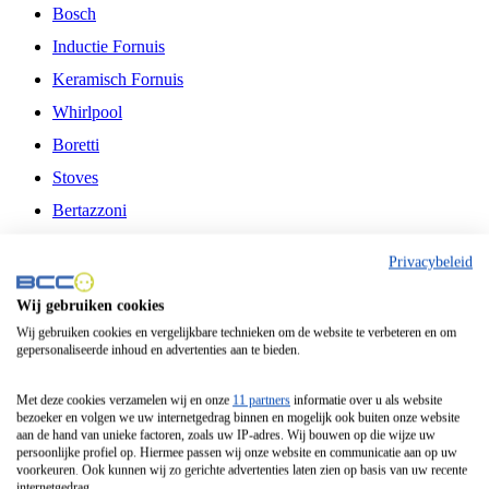
Bosch
Inductie Fornuis
Keramisch Fornuis
Whirlpool
Boretti
Stoves
Bertazzoni
Belling
Privacybeleid
Fitelli
Wij gebruiken cookies
Airfryer
Wij gebruiken cookies en vergelijkbare technieken om de website te verbeteren en om
gepersonaliseerde inhoud en advertenties aan te bieden.
Frituurpan
Contactgrill
Met deze cookies verzamelen wij en onze
11 partners
informatie over u als website
bezoeker en volgen we uw internetgedrag binnen en mogelijk ook buiten onze website
Broodbakmachine
aan de hand van unieke factoren, zoals uw IP-adres. Wij bouwen op die wijze uw
persoonlijke profiel op. Hiermee passen wij onze website en communicatie aan op uw
Broodrooster
voorkeuren. Ook kunnen wij zo gerichte advertenties laten zien op basis van uw recente
internetgedrag.