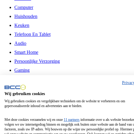
Computer
Huishouden
Keuken
Telefoon En Tablet
Audio
Smart Home
Persoonlijke Verzorging
Gaming
Vrije Tijd
Privac
Philips
Wij gebruiken cookies
Wij gebruiken cookies en vergelijkbare technieken om de website te verbeteren en om
Schermgrootte 24 Inch
gepersonaliseerde inhoud en advertenties aan te bieden.
Schermgrootte 75 Inch
Schermgrootte 85 Inch
Met deze cookies verzamelen wij en onze
11 partners
informatie over u als website bezoeke
volgen we uw internetgedrag binnen en mogelijk ook buiten onze website aan de hand van 
Schermgrootte 98 Inch
factoren, zoals uw IP-adres. Wij bouwen op die wijze uw persoonlijke profiel op. Hiermee 