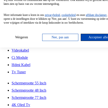
wij onze website en communicatie aan op uw voorkeuren. Ook kunnen wij zo gerichte adver
Tcl
laten zien op basis van uw recente internetgedrag.
Schermgrootte 70 Inch
Meer informatie kunt u lezen in ons
privacybeleid
,
cookiebeleid
en onze
affiliate disclaimer
,
Hd Led Tv
opent u de instellingen door te klikken op 'Nee, pas aan'. U kunt uw toestemming op ieder
weer wijzigen of intrekken via de knop linksonder in uw beeldscherm.
Tv Beugel
Antennekabel
Weigeren
Nee, pas aan
Accepteer alle
Universele Afstandsbediening
Videokabel
Ci Module
Hdmi Kabel
Tv Tuner
Schermgrootte 55 Inch
Schermgrootte 48 Inch
Schermgrootte 77 Inch
4K Oled Tv