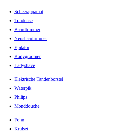
Scheerapparaat
Tondeuse
Baardtrimmer
Neushaartrimmer
Epilator
Bodygroomer
Ladyshave
Elektrische Tandenborstel
Waterpik
Philips
Monddouche
Fohn
Krulset