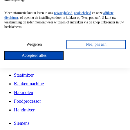
Grillplaat
Meer informatie kunt u lezen in ons
privacybeleid
,
cookiebeleid
en onze
affiliate
Vrijstaande Magnetron
disclaimer
, of opent u de instellingen door te klikken op 'Nee, pas aan'. U kunt uw
toestemming op ieder moment weer wijzigen of intrekken via de knop linksonder in uw
Vrijstaande Kookplaat
beeldscherm.
Inbouw Inductie Kookplaat
Inbouw Gaskookplaat
Weigeren
Nee, pas aan
Inbouw Keramische Kookplaat
Accepteer alles
Kookplaat Accessoires
Staafmixer
Keukenmachine
Hakmolen
Foodprocessor
Handmixer
Siemens