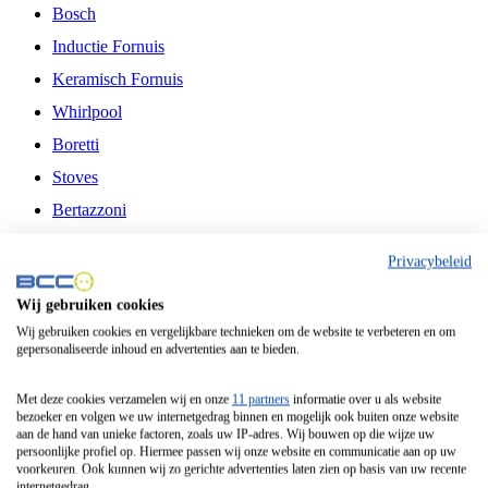
Bosch
Inductie Fornuis
Keramisch Fornuis
Whirlpool
Boretti
Stoves
Bertazzoni
Belling
Privacybeleid
Fitelli
Wij gebruiken cookies
Airfryer
Wij gebruiken cookies en vergelijkbare technieken om de website te verbeteren en om
gepersonaliseerde inhoud en advertenties aan te bieden.
Frituurpan
Contactgrill
Met deze cookies verzamelen wij en onze
11 partners
informatie over u als website
bezoeker en volgen we uw internetgedrag binnen en mogelijk ook buiten onze website
Broodbakmachine
aan de hand van unieke factoren, zoals uw IP-adres. Wij bouwen op die wijze uw
persoonlijke profiel op. Hiermee passen wij onze website en communicatie aan op uw
Broodrooster
voorkeuren. Ook kunnen wij zo gerichte advertenties laten zien op basis van uw recente
internetgedrag.