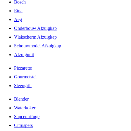
Bosch
Etna
Aeg
Onderbouw Afzuigkap
Vlakscherm Afzuigkap
Schouwmodel Afzuigkap
Afzuigunit
Pizzarette
Gourmetstel
Steengrill
Blender
Waterkoker
Sapcentrifuge
Citruspers