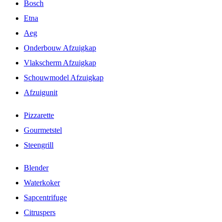
Bosch
Etna
Aeg
Onderbouw Afzuigkap
Vlakscherm Afzuigkap
Schouwmodel Afzuigkap
Afzuigunit
Pizzarette
Gourmetstel
Steengrill
Blender
Waterkoker
Sapcentrifuge
Citruspers