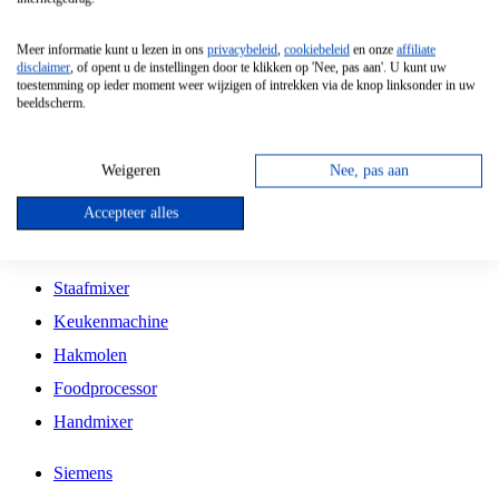
Grillplaat
Meer informatie kunt u lezen in ons
privacybeleid
,
cookiebeleid
en onze
affiliate
Vrijstaande Magnetron
disclaimer
, of opent u de instellingen door te klikken op 'Nee, pas aan'. U kunt uw
toestemming op ieder moment weer wijzigen of intrekken via de knop linksonder in uw
Vrijstaande Kookplaat
beeldscherm.
Inbouw Inductie Kookplaat
Inbouw Gaskookplaat
Weigeren
Nee, pas aan
Inbouw Keramische Kookplaat
Accepteer alles
Kookplaat Accessoires
Staafmixer
Keukenmachine
Hakmolen
Foodprocessor
Handmixer
Siemens