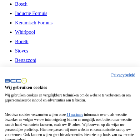
Bosch
Inductie Fornuis
Keramisch Fornuis
Whirlpool
Boretti
Stoves
Bertazzoni
Belling
Privacybeleid
Fitelli
Wij gebruiken cookies
Airfryer
Wij gebruiken cookies en vergelijkbare technieken om de website te verbeteren en om
gepersonaliseerde inhoud en advertenties aan te bieden.
Frituurpan
Contactgrill
Met deze cookies verzamelen wij en onze
11 partners
informatie over u als website
bezoeker en volgen we uw internetgedrag binnen en mogelijk ook buiten onze website
Broodbakmachine
aan de hand van unieke factoren, zoals uw IP-adres. Wij bouwen op die wijze uw
persoonlijke profiel op. Hiermee passen wij onze website en communicatie aan op uw
Broodrooster
voorkeuren. Ook kunnen wij zo gerichte advertenties laten zien op basis van uw recente
internetgedrag.