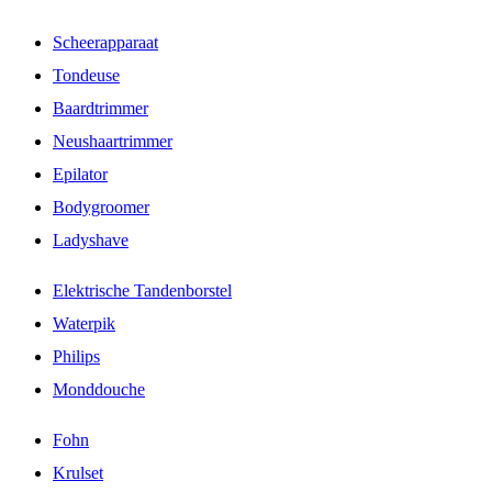
Scheerapparaat
Tondeuse
Baardtrimmer
Neushaartrimmer
Epilator
Bodygroomer
Ladyshave
Elektrische Tandenborstel
Waterpik
Philips
Monddouche
Fohn
Krulset