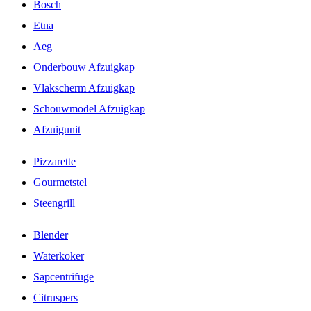
Bosch
Etna
Aeg
Onderbouw Afzuigkap
Vlakscherm Afzuigkap
Schouwmodel Afzuigkap
Afzuigunit
Pizzarette
Gourmetstel
Steengrill
Blender
Waterkoker
Sapcentrifuge
Citruspers