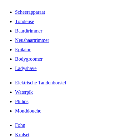
Scheerapparaat
Tondeuse
Baardtrimmer
Neushaartrimmer
Epilator
Bodygroomer
Ladyshave
Elektrische Tandenborstel
Waterpik
Philips
Monddouche
Fohn
Krulset