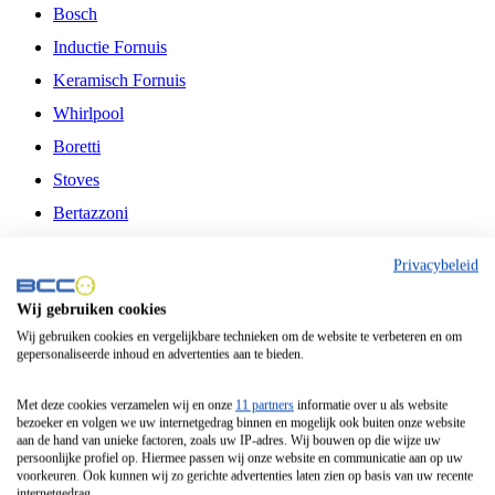
Bosch
Inductie Fornuis
Keramisch Fornuis
Whirlpool
Boretti
Stoves
Bertazzoni
Belling
Privacybeleid
Fitelli
Wij gebruiken cookies
Airfryer
Wij gebruiken cookies en vergelijkbare technieken om de website te verbeteren en om
gepersonaliseerde inhoud en advertenties aan te bieden.
Frituurpan
Contactgrill
Met deze cookies verzamelen wij en onze
11 partners
informatie over u als website
bezoeker en volgen we uw internetgedrag binnen en mogelijk ook buiten onze website
Broodbakmachine
aan de hand van unieke factoren, zoals uw IP-adres. Wij bouwen op die wijze uw
persoonlijke profiel op. Hiermee passen wij onze website en communicatie aan op uw
Broodrooster
voorkeuren. Ook kunnen wij zo gerichte advertenties laten zien op basis van uw recente
internetgedrag.