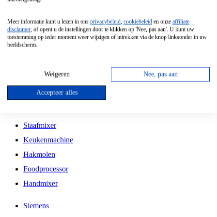
Grillplaat
Meer informatie kunt u lezen in ons
privacybeleid
,
cookiebeleid
en onze
affiliate
Vrijstaande Magnetron
disclaimer
, of opent u de instellingen door te klikken op 'Nee, pas aan'. U kunt uw
toestemming op ieder moment weer wijzigen of intrekken via de knop linksonder in uw
Vrijstaande Kookplaat
beeldscherm.
Inbouw Inductie Kookplaat
Inbouw Gaskookplaat
Weigeren
Nee, pas aan
Inbouw Keramische Kookplaat
Accepteer alles
Kookplaat Accessoires
Staafmixer
Keukenmachine
Hakmolen
Foodprocessor
Handmixer
Siemens