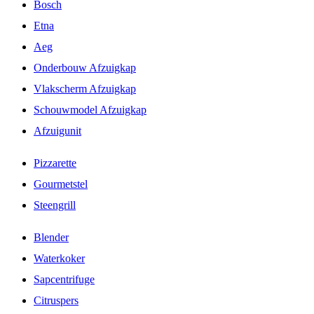
Bosch
Etna
Aeg
Onderbouw Afzuigkap
Vlakscherm Afzuigkap
Schouwmodel Afzuigkap
Afzuigunit
Pizzarette
Gourmetstel
Steengrill
Blender
Waterkoker
Sapcentrifuge
Citruspers