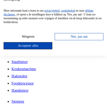
Grillplaat
Meer informatie kunt u lezen in ons
privacybeleid
,
cookiebeleid
en onze
affiliate
Vrijstaande Magnetron
disclaimer
, of opent u de instellingen door te klikken op 'Nee, pas aan'. U kunt uw
toestemming op ieder moment weer wijzigen of intrekken via de knop linksonder in uw
Vrijstaande Kookplaat
beeldscherm.
Inbouw Inductie Kookplaat
Inbouw Gaskookplaat
Weigeren
Nee, pas aan
Inbouw Keramische Kookplaat
Accepteer alles
Kookplaat Accessoires
Staafmixer
Keukenmachine
Hakmolen
Foodprocessor
Handmixer
Siemens