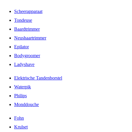
Scheerapparaat
Tondeuse
Baardtrimmer
Neushaartrimmer
Epilator
Bodygroomer
Ladyshave
Elektrische Tandenborstel
Waterpik
Philips
Monddouche
Fohn
Krulset