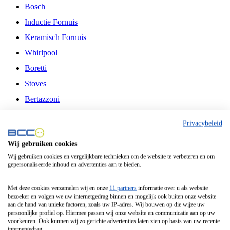
Bosch
Inductie Fornuis
Keramisch Fornuis
Whirlpool
Boretti
Stoves
Bertazzoni
Belling
Privacybeleid
Fitelli
Wij gebruiken cookies
Airfryer
Wij gebruiken cookies en vergelijkbare technieken om de website te verbeteren en om
gepersonaliseerde inhoud en advertenties aan te bieden.
Frituurpan
Contactgrill
Met deze cookies verzamelen wij en onze
11 partners
informatie over u als website
bezoeker en volgen we uw internetgedrag binnen en mogelijk ook buiten onze website
Broodbakmachine
aan de hand van unieke factoren, zoals uw IP-adres. Wij bouwen op die wijze uw
persoonlijke profiel op. Hiermee passen wij onze website en communicatie aan op uw
Broodrooster
voorkeuren. Ook kunnen wij zo gerichte advertenties laten zien op basis van uw recente
internetgedrag.