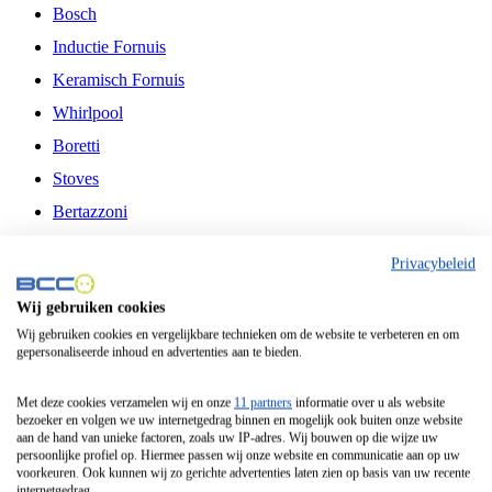
Bosch
Inductie Fornuis
Keramisch Fornuis
Whirlpool
Boretti
Stoves
Bertazzoni
Belling
Privacybeleid
Fitelli
Wij gebruiken cookies
Airfryer
Wij gebruiken cookies en vergelijkbare technieken om de website te verbeteren en om
gepersonaliseerde inhoud en advertenties aan te bieden.
Frituurpan
Contactgrill
Met deze cookies verzamelen wij en onze
11 partners
informatie over u als website
bezoeker en volgen we uw internetgedrag binnen en mogelijk ook buiten onze website
Broodbakmachine
aan de hand van unieke factoren, zoals uw IP-adres. Wij bouwen op die wijze uw
persoonlijke profiel op. Hiermee passen wij onze website en communicatie aan op uw
Broodrooster
voorkeuren. Ook kunnen wij zo gerichte advertenties laten zien op basis van uw recente
internetgedrag.