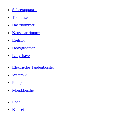
Scheerapparaat
Tondeuse
Baardtrimmer
Neushaartrimmer
Epilator
Bodygroomer
Ladyshave
Elektrische Tandenborstel
Waterpik
Philips
Monddouche
Fohn
Krulset