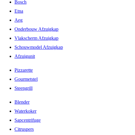
Bosch
Etna
Aeg
Onderbouw Afzuigkap
Vlakscherm Afzuigkap
Schouwmodel Afzuigkap
Afzuigunit
Pizzarette
Gourmetstel
Steengrill
Blender
Waterkoker
Sapcentrifuge
Citruspers