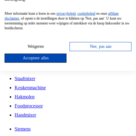
Grillplaat
Meer informatie kunt u lezen in ons
privacybeleid
,
cookiebeleid
en onze
affiliate
Vrijstaande Magnetron
disclaimer
, of opent u de instellingen door te klikken op 'Nee, pas aan'. U kunt uw
toestemming op ieder moment weer wijzigen of intrekken via de knop linksonder in uw
Vrijstaande Kookplaat
beeldscherm.
Inbouw Inductie Kookplaat
Inbouw Gaskookplaat
Weigeren
Nee, pas aan
Inbouw Keramische Kookplaat
Accepteer alles
Kookplaat Accessoires
Staafmixer
Keukenmachine
Hakmolen
Foodprocessor
Handmixer
Siemens