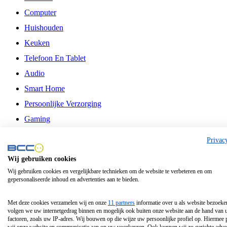
Computer
Huishouden
Keuken
Telefoon En Tablet
Audio
Smart Home
Persoonlijke Verzorging
Gaming
Vrije Tijd
Privac
Philips
Wij gebruiken cookies
Wij gebruiken cookies en vergelijkbare technieken om de website te verbeteren en om
Schermgrootte 24 Inch
gepersonaliseerde inhoud en advertenties aan te bieden.
Schermgrootte 75 Inch
Schermgrootte 85 Inch
Met deze cookies verzamelen wij en onze
11 partners
informatie over u als website bezoeke
volgen we uw internetgedrag binnen en mogelijk ook buiten onze website aan de hand van 
Schermgrootte 98 Inch
factoren, zoals uw IP-adres. Wij bouwen op die wijze uw persoonlijke profiel op. Hiermee 