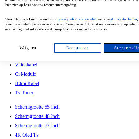
wij onze website en communicatie aan op uw voorkeuren. Ook kunnen wij zo gerichte adver
Tcl
laten zien op basis van uw recente internetgedrag.
Schermgrootte 70 Inch
Meer informatie kunt u lezen in ons
privacybeleid
,
cookiebeleid
en onze
affiliate disclaimer
,
Hd Led Tv
opent u de instellingen door te klikken op 'Nee, pas aan'. U kunt uw toestemming op ieder
weer wijzigen of intrekken via de knop linksonder in uw beeldscherm.
Tv Beugel
Antennekabel
Weigeren
Nee, pas aan
Accepteer alle
Universele Afstandsbediening
Videokabel
Ci Module
Hdmi Kabel
Tv Tuner
Schermgrootte 55 Inch
Schermgrootte 48 Inch
Schermgrootte 77 Inch
4K Oled Tv