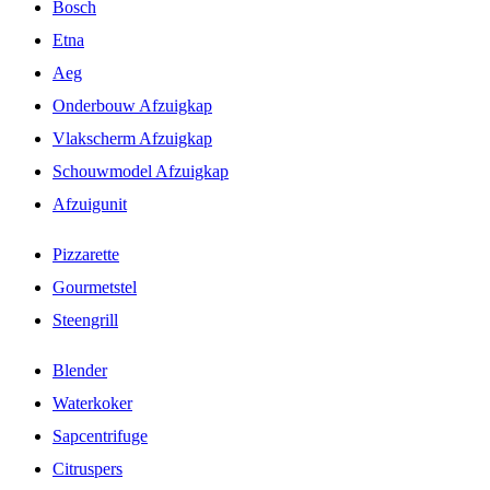
Bosch
Etna
Aeg
Onderbouw Afzuigkap
Vlakscherm Afzuigkap
Schouwmodel Afzuigkap
Afzuigunit
Pizzarette
Gourmetstel
Steengrill
Blender
Waterkoker
Sapcentrifuge
Citruspers