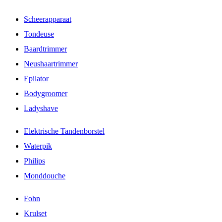
Scheerapparaat
Tondeuse
Baardtrimmer
Neushaartrimmer
Epilator
Bodygroomer
Ladyshave
Elektrische Tandenborstel
Waterpik
Philips
Monddouche
Fohn
Krulset