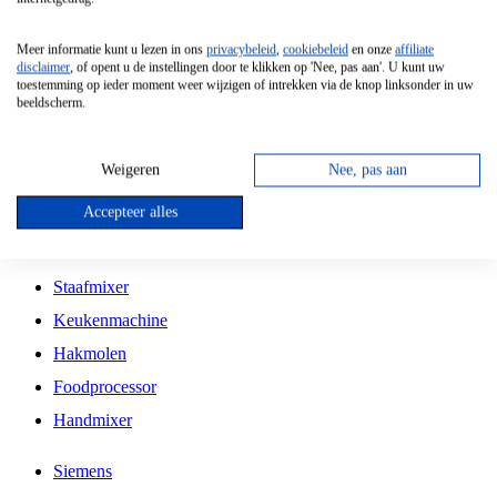
Grillplaat
Meer informatie kunt u lezen in ons
privacybeleid
,
cookiebeleid
en onze
affiliate
Vrijstaande Magnetron
disclaimer
, of opent u de instellingen door te klikken op 'Nee, pas aan'. U kunt uw
toestemming op ieder moment weer wijzigen of intrekken via de knop linksonder in uw
Vrijstaande Kookplaat
beeldscherm.
Inbouw Inductie Kookplaat
Inbouw Gaskookplaat
Weigeren
Nee, pas aan
Inbouw Keramische Kookplaat
Accepteer alles
Kookplaat Accessoires
Staafmixer
Keukenmachine
Hakmolen
Foodprocessor
Handmixer
Siemens