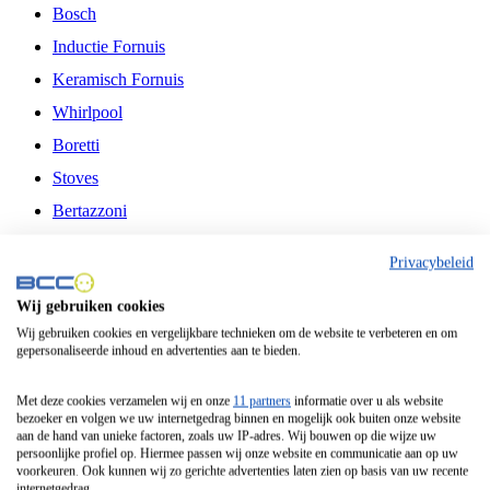
Bosch
Inductie Fornuis
Keramisch Fornuis
Whirlpool
Boretti
Stoves
Bertazzoni
Belling
Privacybeleid
Fitelli
Wij gebruiken cookies
Airfryer
Wij gebruiken cookies en vergelijkbare technieken om de website te verbeteren en om
gepersonaliseerde inhoud en advertenties aan te bieden.
Frituurpan
Contactgrill
Met deze cookies verzamelen wij en onze
11 partners
informatie over u als website
bezoeker en volgen we uw internetgedrag binnen en mogelijk ook buiten onze website
Broodbakmachine
aan de hand van unieke factoren, zoals uw IP-adres. Wij bouwen op die wijze uw
persoonlijke profiel op. Hiermee passen wij onze website en communicatie aan op uw
Broodrooster
voorkeuren. Ook kunnen wij zo gerichte advertenties laten zien op basis van uw recente
internetgedrag.