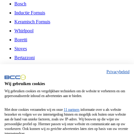
Bosch
Inductie Fornuis
Keramisch Fornuis
Whirlpool
Boretti
Stoves
Bertazzoni
Belling
Privacybeleid
Fitelli
Wij gebruiken cookies
Airfryer
Wij gebruiken cookies en vergelijkbare technieken om de website te verbeteren en om
gepersonaliseerde inhoud en advertenties aan te bieden.
Frituurpan
Contactgrill
Met deze cookies verzamelen wij en onze
11 partners
informatie over u als website
bezoeker en volgen we uw internetgedrag binnen en mogelijk ook buiten onze website
Broodbakmachine
aan de hand van unieke factoren, zoals uw IP-adres. Wij bouwen op die wijze uw
persoonlijke profiel op. Hiermee passen wij onze website en communicatie aan op uw
Broodrooster
voorkeuren. Ook kunnen wij zo gerichte advertenties laten zien op basis van uw recente
internetgedrag.