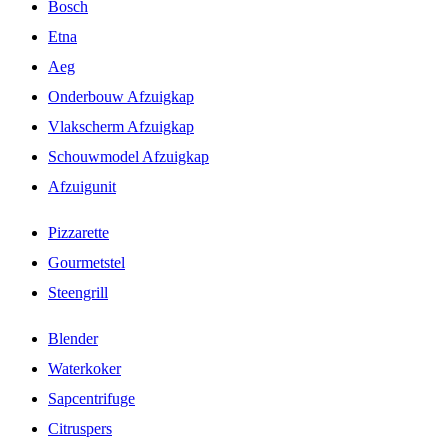
Bosch
Etna
Aeg
Onderbouw Afzuigkap
Vlakscherm Afzuigkap
Schouwmodel Afzuigkap
Afzuigunit
Pizzarette
Gourmetstel
Steengrill
Blender
Waterkoker
Sapcentrifuge
Citruspers