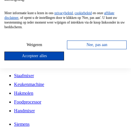
Grillplaat
Meer informatie kunt u lezen in ons
privacybeleid
,
cookiebeleid
en onze
affiliate
Vrijstaande Magnetron
disclaimer
, of opent u de instellingen door te klikken op 'Nee, pas aan'. U kunt uw
toestemming op ieder moment weer wijzigen of intrekken via de knop linksonder in uw
Vrijstaande Kookplaat
beeldscherm.
Inbouw Inductie Kookplaat
Inbouw Gaskookplaat
Weigeren
Nee, pas aan
Inbouw Keramische Kookplaat
Accepteer alles
Kookplaat Accessoires
Staafmixer
Keukenmachine
Hakmolen
Foodprocessor
Handmixer
Siemens