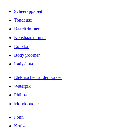
Scheerapparaat
Tondeuse
Baardtrimmer
Neushaartrimmer
Epilator
Bodygroomer
Ladyshave
Elektrische Tandenborstel
Waterpik
Philips
Monddouche
Fohn
Krulset