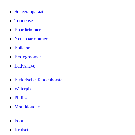
Scheerapparaat
Tondeuse
Baardtrimmer
Neushaartrimmer
Epilator
Bodygroomer
Ladyshave
Elektrische Tandenborstel
Waterpik
Philips
Monddouche
Fohn
Krulset