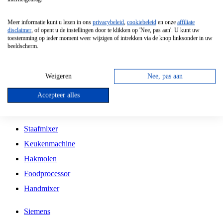
Grillplaat
Meer informatie kunt u lezen in ons
privacybeleid
,
cookiebeleid
en onze
affiliate
Vrijstaande Magnetron
disclaimer
, of opent u de instellingen door te klikken op 'Nee, pas aan'. U kunt uw
toestemming op ieder moment weer wijzigen of intrekken via de knop linksonder in uw
Vrijstaande Kookplaat
beeldscherm.
Inbouw Inductie Kookplaat
Inbouw Gaskookplaat
Weigeren
Nee, pas aan
Inbouw Keramische Kookplaat
Accepteer alles
Kookplaat Accessoires
Staafmixer
Keukenmachine
Hakmolen
Foodprocessor
Handmixer
Siemens