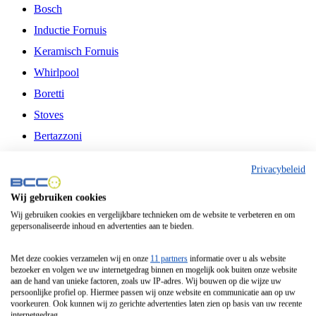
Bosch
Inductie Fornuis
Keramisch Fornuis
Whirlpool
Boretti
Stoves
Bertazzoni
Belling
Privacybeleid
Fitelli
Wij gebruiken cookies
Airfryer
Wij gebruiken cookies en vergelijkbare technieken om de website te verbeteren en om
gepersonaliseerde inhoud en advertenties aan te bieden.
Frituurpan
Contactgrill
Met deze cookies verzamelen wij en onze
11 partners
informatie over u als website
bezoeker en volgen we uw internetgedrag binnen en mogelijk ook buiten onze website
Broodbakmachine
aan de hand van unieke factoren, zoals uw IP-adres. Wij bouwen op die wijze uw
persoonlijke profiel op. Hiermee passen wij onze website en communicatie aan op uw
Broodrooster
voorkeuren. Ook kunnen wij zo gerichte advertenties laten zien op basis van uw recente
internetgedrag.