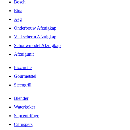
Bosch
Etna
Aeg
Onderbouw Afzuigkap
Vlakscherm Afzuigkap
Schouwmodel Afzuigkap
Afzuigunit
Pizzarette
Gourmetstel
Steengrill
Blender
Waterkoker
Sapcentrifuge
Citruspers