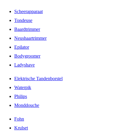
Scheerapparaat
Tondeuse
Baardtrimmer
Neushaartrimmer
Epilator
Bodygroomer
Ladyshave
Elektrische Tandenborstel
Waterpik
Philips
Monddouche
Fohn
Krulset