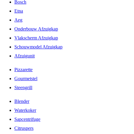
Bosch
Etna
Aeg
Onderbouw Afzuigkap
Vlakscherm Afzuigkap
Schouwmodel Afzuigkap
Afzuigunit
Pizzarette
Gourmetstel
Steengrill
Blender
Waterkoker
Sapcentrifuge
Citruspers