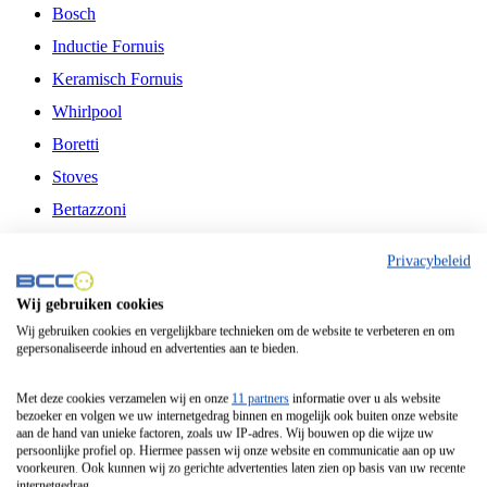
Bosch
Inductie Fornuis
Keramisch Fornuis
Whirlpool
Boretti
Stoves
Bertazzoni
Belling
Privacybeleid
Fitelli
Wij gebruiken cookies
Airfryer
Wij gebruiken cookies en vergelijkbare technieken om de website te verbeteren en om
gepersonaliseerde inhoud en advertenties aan te bieden.
Frituurpan
Contactgrill
Met deze cookies verzamelen wij en onze
11 partners
informatie over u als website
bezoeker en volgen we uw internetgedrag binnen en mogelijk ook buiten onze website
Broodbakmachine
aan de hand van unieke factoren, zoals uw IP-adres. Wij bouwen op die wijze uw
persoonlijke profiel op. Hiermee passen wij onze website en communicatie aan op uw
Broodrooster
voorkeuren. Ook kunnen wij zo gerichte advertenties laten zien op basis van uw recente
internetgedrag.