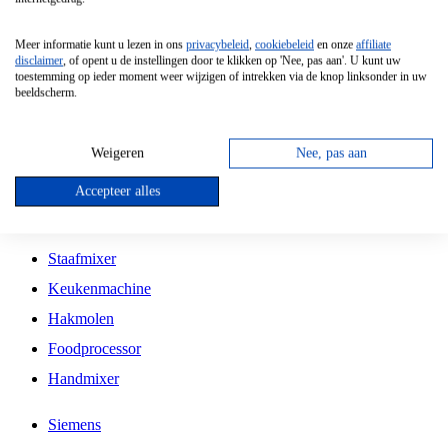
Grillplaat
Meer informatie kunt u lezen in ons
privacybeleid
,
cookiebeleid
en onze
affiliate
Vrijstaande Magnetron
disclaimer
, of opent u de instellingen door te klikken op 'Nee, pas aan'. U kunt uw
toestemming op ieder moment weer wijzigen of intrekken via de knop linksonder in uw
Vrijstaande Kookplaat
beeldscherm.
Inbouw Inductie Kookplaat
Inbouw Gaskookplaat
Weigeren
Nee, pas aan
Inbouw Keramische Kookplaat
Accepteer alles
Kookplaat Accessoires
Staafmixer
Keukenmachine
Hakmolen
Foodprocessor
Handmixer
Siemens