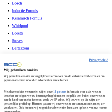
Bosch
Inductie Fornuis
Keramisch Fornuis
Whirlpool
Boretti
Stoves
Bertazzoni
Belling
Privacybeleid
Fitelli
Wij gebruiken cookies
Airfryer
Wij gebruiken cookies en vergelijkbare technieken om de website te verbeteren en om
gepersonaliseerde inhoud en advertenties aan te bieden.
Frituurpan
Contactgrill
Met deze cookies verzamelen wij en onze
11 partners
informatie over u als website
bezoeker en volgen we uw internetgedrag binnen en mogelijk ook buiten onze website
Broodbakmachine
aan de hand van unieke factoren, zoals uw IP-adres. Wij bouwen op die wijze uw
persoonlijke profiel op. Hiermee passen wij onze website en communicatie aan op uw
Broodrooster
voorkeuren. Ook kunnen wij zo gerichte advertenties laten zien op basis van uw recente
internetgedrag.