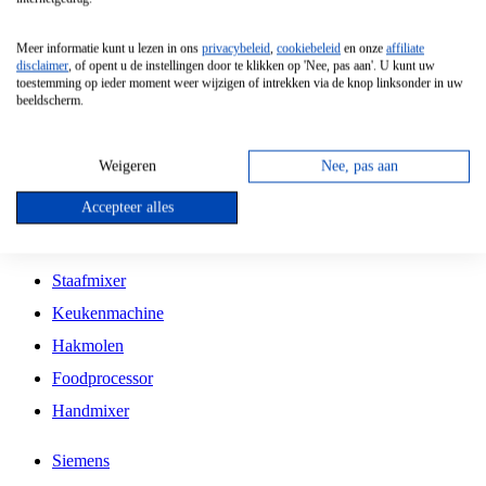
Grillplaat
Meer informatie kunt u lezen in ons
privacybeleid
,
cookiebeleid
en onze
affiliate
Vrijstaande Magnetron
disclaimer
, of opent u de instellingen door te klikken op 'Nee, pas aan'. U kunt uw
toestemming op ieder moment weer wijzigen of intrekken via de knop linksonder in uw
Vrijstaande Kookplaat
beeldscherm.
Inbouw Inductie Kookplaat
Inbouw Gaskookplaat
Weigeren
Nee, pas aan
Inbouw Keramische Kookplaat
Accepteer alles
Kookplaat Accessoires
Staafmixer
Keukenmachine
Hakmolen
Foodprocessor
Handmixer
Siemens