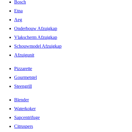
Bosch
Etna
Aeg
Onderbouw Afzuigkap
Vlakscherm Afzuigkap
Schouwmodel Afzuigkap
Afzuigunit
Pizzarette
Gourmetstel
Steengrill
Blender
Waterkoker
Sapcentrifuge
Citruspers