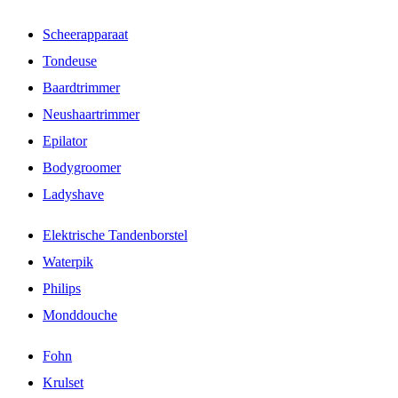
Scheerapparaat
Tondeuse
Baardtrimmer
Neushaartrimmer
Epilator
Bodygroomer
Ladyshave
Elektrische Tandenborstel
Waterpik
Philips
Monddouche
Fohn
Krulset