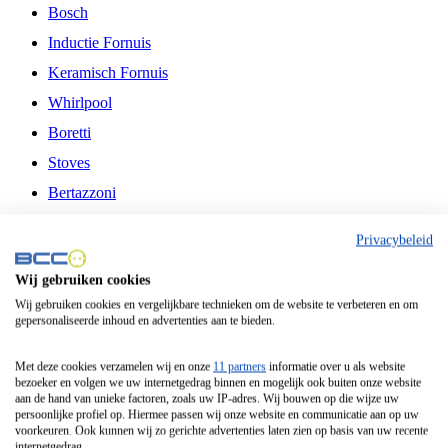
Bosch
Inductie Fornuis
Keramisch Fornuis
Whirlpool
Boretti
Stoves
Bertazzoni
Belling
Privacybeleid
Fitelli
Wij gebruiken cookies
Airfryer
Wij gebruiken cookies en vergelijkbare technieken om de website te verbeteren en om
gepersonaliseerde inhoud en advertenties aan te bieden.
Frituurpan
Contactgrill
Met deze cookies verzamelen wij en onze
11 partners
informatie over u als website
bezoeker en volgen we uw internetgedrag binnen en mogelijk ook buiten onze website
Broodbakmachine
aan de hand van unieke factoren, zoals uw IP-adres. Wij bouwen op die wijze uw
persoonlijke profiel op. Hiermee passen wij onze website en communicatie aan op uw
Broodrooster
voorkeuren. Ook kunnen wij zo gerichte advertenties laten zien op basis van uw recente
internetgedrag.