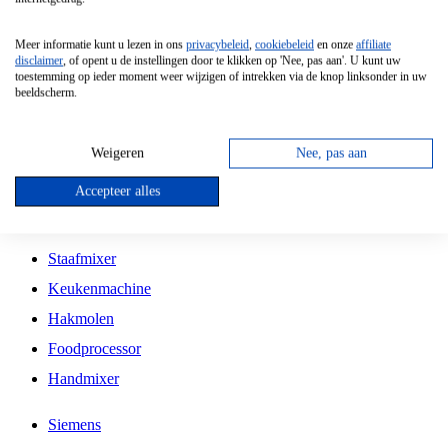
Grillplaat
Meer informatie kunt u lezen in ons
privacybeleid
,
cookiebeleid
en onze
affiliate
Vrijstaande Magnetron
disclaimer
, of opent u de instellingen door te klikken op 'Nee, pas aan'. U kunt uw
toestemming op ieder moment weer wijzigen of intrekken via de knop linksonder in uw
Vrijstaande Kookplaat
beeldscherm.
Inbouw Inductie Kookplaat
Inbouw Gaskookplaat
Weigeren
Nee, pas aan
Inbouw Keramische Kookplaat
Accepteer alles
Kookplaat Accessoires
Staafmixer
Keukenmachine
Hakmolen
Foodprocessor
Handmixer
Siemens