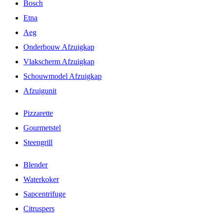
Bosch
Etna
Aeg
Onderbouw Afzuigkap
Vlakscherm Afzuigkap
Schouwmodel Afzuigkap
Afzuigunit
Pizzarette
Gourmetstel
Steengrill
Blender
Waterkoker
Sapcentrifuge
Citruspers