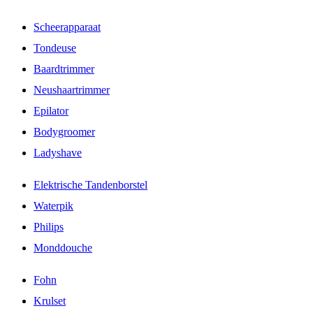
Scheerapparaat
Tondeuse
Baardtrimmer
Neushaartrimmer
Epilator
Bodygroomer
Ladyshave
Elektrische Tandenborstel
Waterpik
Philips
Monddouche
Fohn
Krulset