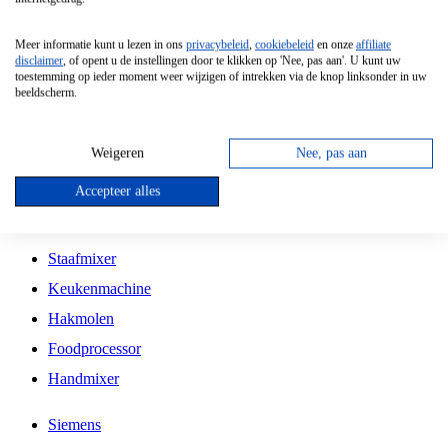
Grillplaat
Meer informatie kunt u lezen in ons
privacybeleid
,
cookiebeleid
en onze
affiliate
Vrijstaande Magnetron
disclaimer
, of opent u de instellingen door te klikken op 'Nee, pas aan'. U kunt uw
toestemming op ieder moment weer wijzigen of intrekken via de knop linksonder in uw
Vrijstaande Kookplaat
beeldscherm.
Inbouw Inductie Kookplaat
Inbouw Gaskookplaat
Weigeren
Nee, pas aan
Inbouw Keramische Kookplaat
Accepteer alles
Kookplaat Accessoires
Staafmixer
Keukenmachine
Hakmolen
Foodprocessor
Handmixer
Siemens