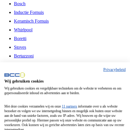
Bosch
Inductie Fornuis
Keramisch Fornuis
Whirlpool
Boretti
Stoves
Bertazzoni
Belling
Privacybeleid
Fitelli
Wij gebruiken cookies
Airfryer
Wij gebruiken cookies en vergelijkbare technieken om de website te verbeteren en om
gepersonaliseerde inhoud en advertenties aan te bieden.
Frituurpan
Contactgrill
Met deze cookies verzamelen wij en onze
11 partners
informatie over u als website
bezoeker en volgen we uw internetgedrag binnen en mogelijk ook buiten onze website
Broodbakmachine
aan de hand van unieke factoren, zoals uw IP-adres. Wij bouwen op die wijze uw
persoonlijke profiel op. Hiermee passen wij onze website en communicatie aan op uw
Broodrooster
voorkeuren. Ook kunnen wij zo gerichte advertenties laten zien op basis van uw recente
internetgedrag.