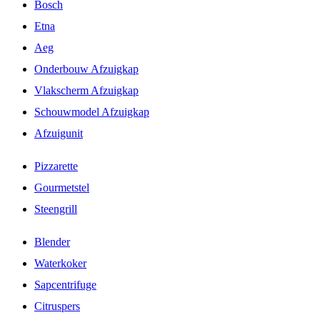
Bosch
Etna
Aeg
Onderbouw Afzuigkap
Vlakscherm Afzuigkap
Schouwmodel Afzuigkap
Afzuigunit
Pizzarette
Gourmetstel
Steengrill
Blender
Waterkoker
Sapcentrifuge
Citruspers