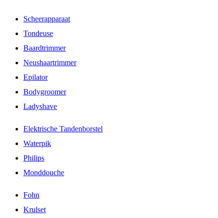
Scheerapparaat
Tondeuse
Baardtrimmer
Neushaartrimmer
Epilator
Bodygroomer
Ladyshave
Elektrische Tandenborstel
Waterpik
Philips
Monddouche
Fohn
Krulset