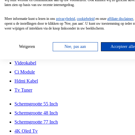
wij onze website en communicatie aan op uw voorkeuren. Ook kunnen wij zo gerichte adver
Tcl
laten zien op basis van uw recente internetgedrag.
Schermgrootte 70 Inch
Meer informatie kunt u lezen in ons
privacybeleid
,
cookiebeleid
en onze
affiliate disclaimer
,
Hd Led Tv
opent u de instellingen door te klikken op 'Nee, pas aan'. U kunt uw toestemming op ieder
weer wijzigen of intrekken via de knop linksonder in uw beeldscherm.
Tv Beugel
Antennekabel
Weigeren
Nee, pas aan
Accepteer alle
Universele Afstandsbediening
Videokabel
Ci Module
Hdmi Kabel
Tv Tuner
Schermgrootte 55 Inch
Schermgrootte 48 Inch
Schermgrootte 77 Inch
4K Oled Tv