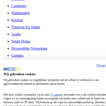
Computer
Huishouden
Keuken
Telefoon En Tablet
Audio
Smart Home
Persoonlijke Verzorging
Gaming
Vrije Tijd
Privac
Philips
Wij gebruiken cookies
Wij gebruiken cookies en vergelijkbare technieken om de website te verbeteren en om
Schermgrootte 24 Inch
gepersonaliseerde inhoud en advertenties aan te bieden.
Schermgrootte 75 Inch
Schermgrootte 85 Inch
Met deze cookies verzamelen wij en onze
11 partners
informatie over u als website bezoeke
volgen we uw internetgedrag binnen en mogelijk ook buiten onze website aan de hand van 
Schermgrootte 98 Inch
factoren, zoals uw IP-adres. Wij bouwen op die wijze uw persoonlijke profiel op. Hiermee 